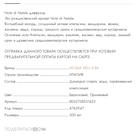
Note di Natale диффузор.
Это рождественский аромат Note di Natale.
Волшебный аккорд, созданный нотами апельсина, мандарина, веника,
жасмина, меда, корицы, грецкого ореха и средиземноморских кустарников.
Основные ноты Апельсин, мандарин, ракитник, жасмин, мед, корица, грецкий
орех и древесина средиземноморских кустарников.
ОТПРАВКА ДАННОГО ТОВАРА ОСУЩЕСТВЛЯЕТСЯ ПРИ УСЛОВИИ
Бренд
ACQUA DELL ELBA
Страна производства
ИТАЛИЯ
Состав
Денатурат спирта, вода, парфюмерная
композиция
Цвет
Бирюзовый, Оранжевый
Артикул
8032758531422
Код товара
4743947
Размеры
500 мл
ПОДЕЛИТЬСЯ