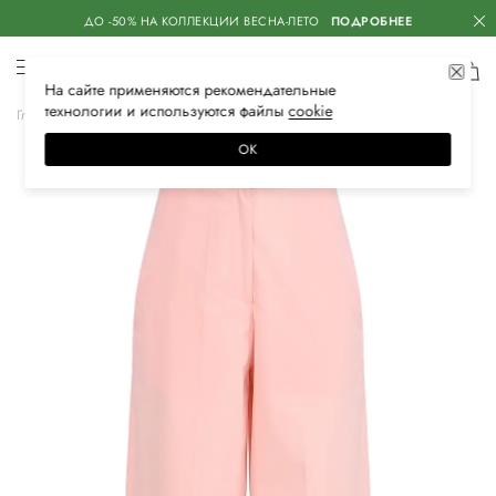
ДО -50% НА КОЛЛЕКЦИИ ВЕСНА-ЛЕТО
ПОДРОБНЕЕ
На сайте применяются
рекомендательные
технологии
и используются файлы
сооkiе
Главная
Женская
Одежда
Брюки
Свободный крой
ОК
–20%