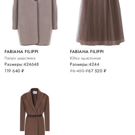
FABIANA FILIPPI
FABIANA FILIPPI
Пальто шерстяное
Юбка однотонная
Размеры:
42
46
48
Размеры:
42
44
119 640
руб.
96 450
руб.
67 520
руб.