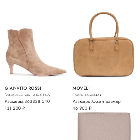
GIANVITO ROSSI
MOVELI
Ботильоны замшевые Levy
Сумка замшевая
Размеры:
36
38
38.5
40
Размеры:
Один размер
131 200
руб.
46 900
руб.