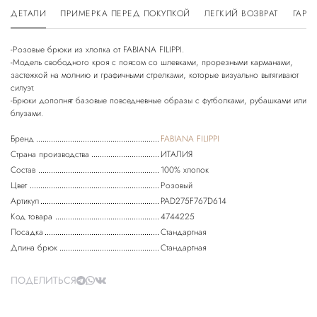
ДЕТАЛИ
ПРИМЕРКА ПЕРЕД ПОКУПКОЙ
ЛЕГКИЙ ВОЗВРАТ
ГАРА
-Розовые брюки из хлопка от FABIANA FILIPPI.
-Модель свободного кроя с поясом со шлевками, прорезными карманами,
застежкой на молнию и графичными стрелками, которые визуально вытягивают
силуэт.
-Брюки дополнят базовые повседневные образы с футболками, рубашками или
Бренд
FABIANA FILIPPI
Страна производства
ИТАЛИЯ
Состав
100% хлопок
Цвет
Розовый
Артикул
PAD275F767D614
Код товара
4744225
Посадка
Стандартная
Длина брюк
Стандартная
ПОДЕЛИТЬСЯ