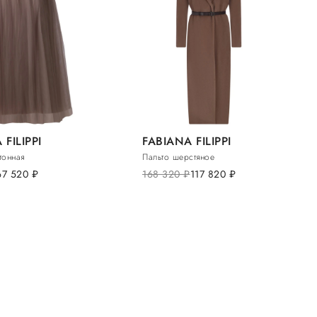
FILIPPI
FABIANA FILIPPI
тонная
Пальто шерстяное
67 520
руб.
168 320
руб.
117 820
руб.