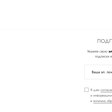
ПОДП
Укажите свою
эл
подписки и
Я даю
согласи
и информацион
в
политике обр