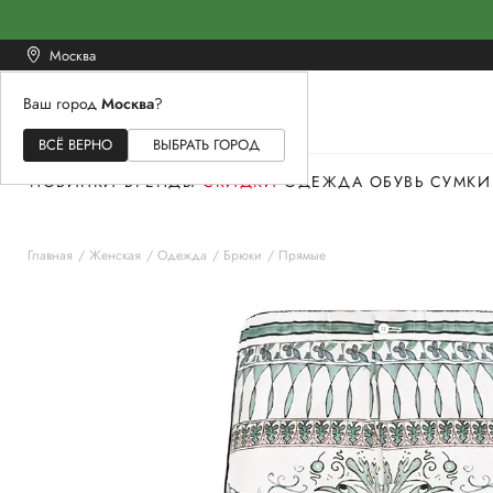
Москва
Ваш город
Москва
?
ЖЕНСКОЕ
МУЖСКОЕ
ДЕТСКОЕ
ВСЁ ВЕРНО
ВЫБРАТЬ ГОРОД
НОВИНКИ
БРЕНДЫ
СКИДКИ
ОДЕЖДА
ОБУВЬ
СУМКИ
Главная
Женская
Одежда
Брюки
Прямые