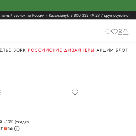
латный звонок по России и Казахстану):
8 800 333 49 29
/ круглосуточно
ЕЛЬЕ
BORK
РОССИЙСКИЕ ДИЗАЙНЕРЫ
АКЦИИ
БЛОГ
Е
й −10% (скидка
ИТ