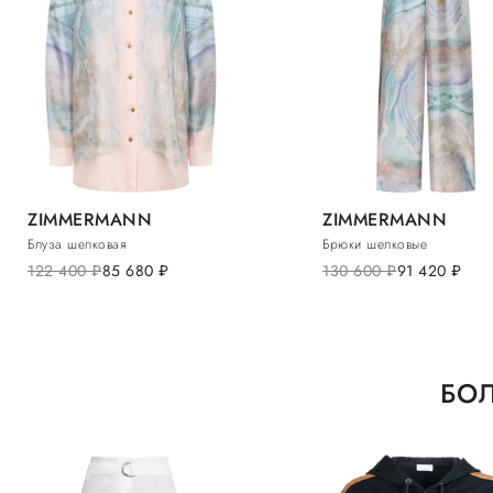
ZIMMERMANN
ZIMMERMANN
Блуза шелковая
Брюки шелковые
122 400
руб.
85 680
руб.
130 600
руб.
91 420
руб.
БОЛ