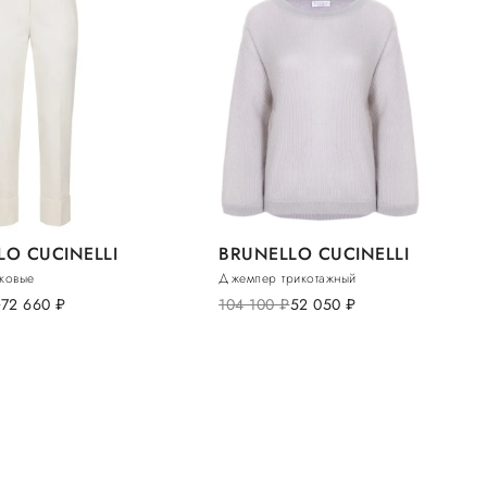
LO CUCINELLI
BRUNELLO CUCINELLI
ковые
Джемпер трикотажный
.
72 660
руб.
104 100
руб.
52 050
руб.