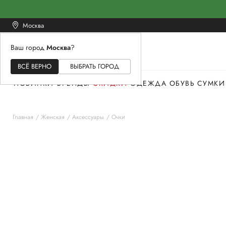
Москва
Ваш город
Москва
?
ЖЕНСКОЕ
МУЖСКОЕ
ДЕТСКОЕ
ВСЁ ВЕРНО
ВЫБРАТЬ ГОРОД
НОВИНКИ
БРЕНДЫ
СКИДКИ
ОДЕЖДА
ОБУВЬ
СУМКИ
Главная
Женская
Аксессуары
Очки