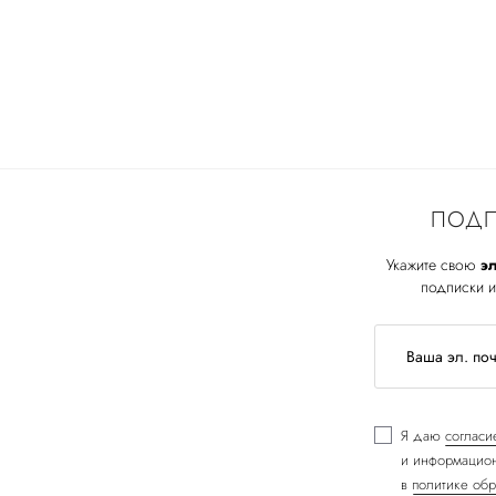
ПОДП
Укажите свою
эл
подписки и
Я даю
согласи
и информацион
в
политике обр