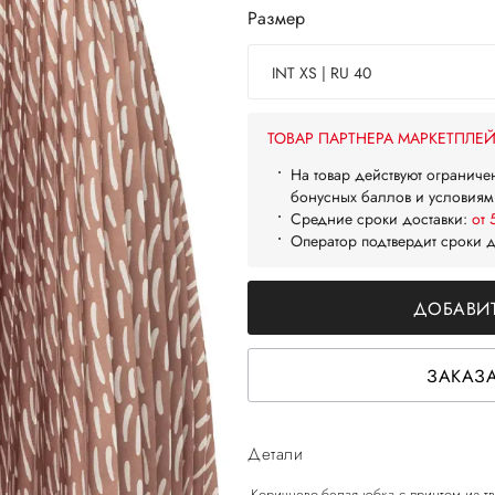
Размер
INT XS | RU 40
ТОВАР ПАРТНЕРА МАРКЕТПЛЕ
На товар действуют ограниче
бонусных баллов и условиям
Средние сроки доставки:
от 
Оператор подтвердит сроки 
ДОБАВИТ
ЗАКАЗА
Детали
-Коричнево-белая юбка с принтом из тв