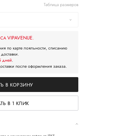
Таблица размеров
VIPAVENUE
ЙСА
.
ния по карте лояльности, списанию
 доставки.
5 дней
.
доставки после оформления заказа.
Ь В КОРЗИНУ
ТЬ В 1 КЛИК
ила с коническим гофре от IRKE.