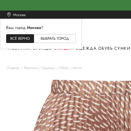
Москва
Ваш город
Москва
?
ЖЕНСКОЕ
МУЖСКОЕ
ДЕТСКОЕ
ВСЁ ВЕРНО
ВЫБРАТЬ ГОРОД
НОВИНКИ
БРЕНДЫ
СКИДКИ
ОДЕЖДА
ОБУВЬ
СУМКИ
Главная
Женская
Одежда
Юбки
Мини