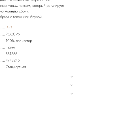
ластичным поясом, который регулирует
ную молнию сбоку.
браза с топом или блузой.
IRKE
РОССИЯ
100% полиэстер
Принт
SS1356
4748245
Стандартная