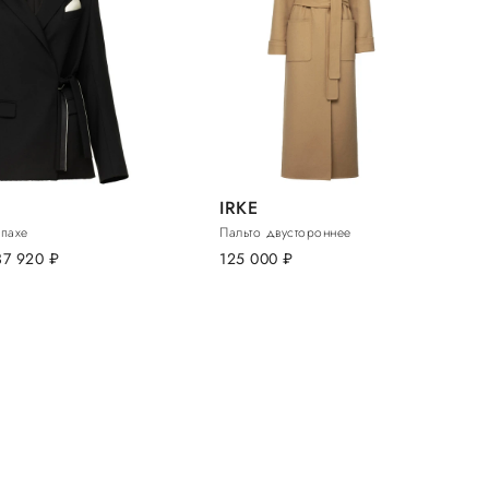
IRKE
апахе
Пальто двустороннее
37 920
руб.
125 000
руб.