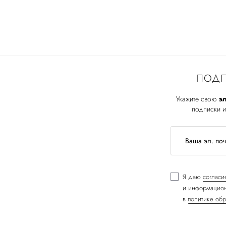
ПОДП
Укажите свою
эл
подписки и
Я даю
согласи
и информацион
в
политике обр