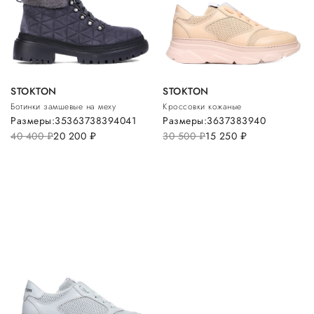
STOKTON
STOKTON
Ботинки замшевые на меху
Кроссовки кожаные
Размеры:
35
36
37
38
39
40
41
Размеры:
36
37
38
39
40
40 400
руб.
20 200
руб.
30 500
руб.
15 250
руб.