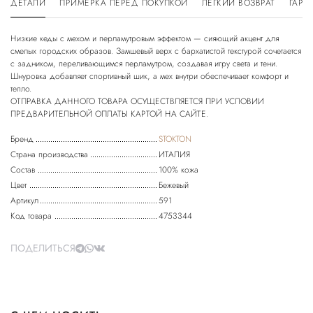
ДЕТАЛИ
ПРИМЕРКА ПЕРЕД ПОКУПКОЙ
ЛЕГКИЙ ВОЗВРАТ
ГАРА
Низкие кеды с мехом и перламутровым эффектом — сияющий акцент для
смелых городских образов. Замшевый верх с бархатистой текстурой сочетается
с задником, переливающимся перламутром, создавая игру света и тени.
Шнуровка добавляет спортивный шик, а мех внутри обеспечивает комфорт и
тепло.
ОТПРАВКА ДАННОГО ТОВАРА ОСУЩЕСТВЛЯЕТСЯ ПРИ УСЛОВИИ
ПРЕДВАРИТЕЛЬНОЙ ОПЛАТЫ КАРТОЙ НА САЙТЕ.
Бренд
STOKTON
Страна производства
ИТАЛИЯ
Состав
100% кожа
Цвет
Бежевый
Артикул
591
Код товара
4753344
ПОДЕЛИТЬСЯ