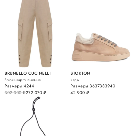
BRUNELLO CUCINELLI
STOKTON
Брюки-карго льняные
Кеды
Размеры:
42
44
Размеры:
36
37
38
39
40
302 300
руб.
272 070
руб.
42 900
руб.