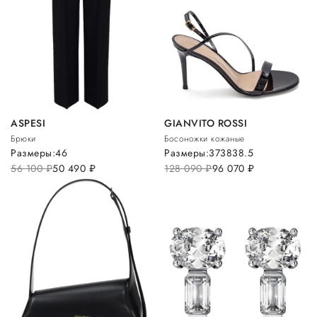
ASPESI
GIANVITO ROSSI
Брюки
Босоножки кожаные
Размеры:
46
Размеры:
37
38
38.5
56 100
руб.
50 490
руб.
128 090
руб.
96 070
руб.