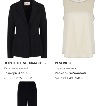
DOROTHEE SCHUMACHER
PESERICO
Жакет однотонный
Блуза шелковая
Размеры:
46
50
Размеры:
42
44
46
48
70 300
руб.
35 150
руб.
54 700
руб.
43 760
руб.