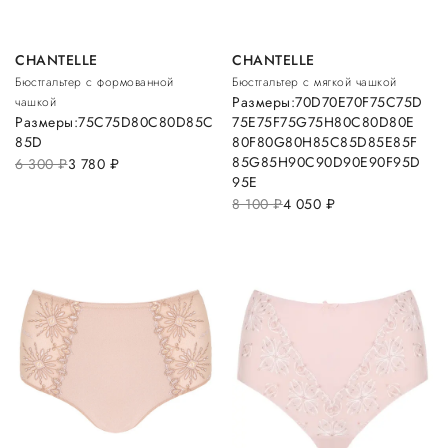
CHANTELLE
CHANTELLE
Бюстгальтер с формованной
Бюстгальтер с мягкой чашкой
Размеры:
70D
70E
70F
75C
75D
чашкой
Размеры:
75C
75D
80C
80D
85C
75E
75F
75G
75H
80C
80D
80E
85D
80F
80G
80H
85C
85D
85E
85F
85G
85H
90C
90D
90E
90F
95D
6 300
руб.
3 780
руб.
95E
8 100
руб.
4 050
руб.