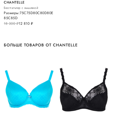
CHANTELLE
Бюстгальтер с вышивкой
Размеры:
75C
75D
80C
80D
80E
85C
85D
18 300
руб.
12 810
руб.
БОЛЬШЕ ТОВАРОВ ОТ CHANTELLE