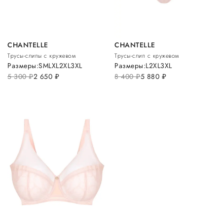
CHANTELLE
CHANTELLE
Трусы-слипы с кружевом
Трусы-слип с кружевом
Размеры:
S
M
L
XL
2XL
3XL
Размеры:
L
2XL
3XL
5 300
руб.
2 650
руб.
8 400
руб.
5 880
руб.