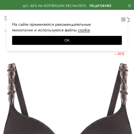
ДО -50% НА КОЛЛЕКЦИИ ВЕСНА-ЛЕТО
ПОДРОБНЕЕ
На сайте применяются
рекомендательные
технологии
и используются файлы
сооkiе
Главная
Женская
Нижнее белье
Бюстгальтеры
ОК
ЛЕТНИЕ СКИДКИ
–30%