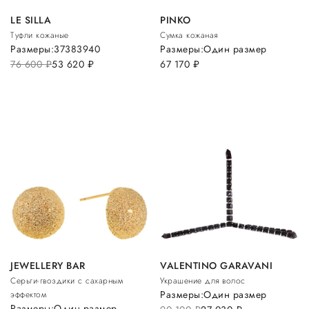
LE SILLA
PINKO
Туфли кожаные
Сумка кожаная
Размеры:
37
38
39
40
Размеры:
Один размер
76 600
руб.
53 620
руб.
67 170
руб.
JEWELLERY BAR
VALENTINO GARAVANI
Серьги-гвоздики с сахарным
Украшение для волос
Размеры:
Один размер
эффектом
Размеры:
Один размер