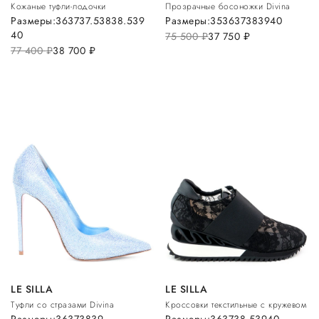
Кожаные туфли-лодочки
Прозрачные босоножки Divina
Размеры:
36
37
37.5
38
38.5
39
Размеры:
35
36
37
38
39
40
40
75 500
руб.
37 750
руб.
77 400
руб.
38 700
руб.
LE SILLA
LE SILLA
Туфли со стразами Divina
Кроссовки текстильные с кружевом