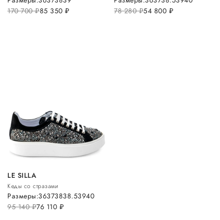
Размеры:
36
37
38
39
Размеры:
36
37
38.5
39
40
170 700
руб.
85 350
руб.
78 280
руб.
54 800
руб.
LE SILLA
Кеды со стразами
Размеры:
36
37
38
38.5
39
40
95 140
руб.
76 110
руб.