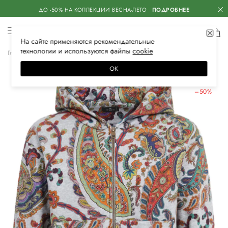
ДО -50% НА КОЛЛЕКЦИИ ВЕСНА-ЛЕТО
ПОДРОБНЕЕ
На сайте применяются
рекомендательные
технологии
и используются файлы
сооkiе
Главная
Женская
Одежда
Спортивная одежда
Олимпийки
ОК
ЛЕТНИЕ СКИДКИ
–50%