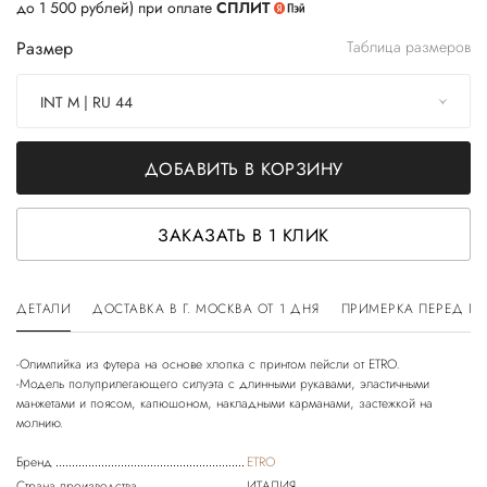
до 1 500 рублей) при оплате
СПЛИТ
Размер
Таблица размеров
INT M | RU 44
ДОБАВИТЬ В КОРЗИНУ
ЗАКАЗАТЬ В 1 КЛИК
ДЕТАЛИ
ДОСТАВКА В Г. МОСКВА ОТ 1 ДНЯ
ПРИМЕРКА ПЕРЕД П
-Олимпийка из футера на основе хлопка с принтом пейсли от ETRO.
-Модель полуприлегающего силуэта с длинными рукавами, эластичными
манжетами и поясом, капюшоном, накладными карманами, застежкой на
Бренд
ETRO
Страна производства
ИТАЛИЯ