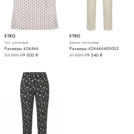
ETRO
ETRO
Топ шелковый
Брюки хлопковые
Размеры:
42
44
46
Размеры:
42
44
46
48
50
52
22 500
руб.
9 000
руб.
31 800
руб.
9 540
руб.