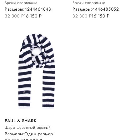
Брюки спортивные
Брюки спортивные
Размеры:
42
44
46
48
48
Размеры:
44
46
48
50
52
32 300
руб.
16 150
руб.
32 300
руб.
16 150
руб.
PAUL & SHARK
Шарф шерстяной вязаный
Размеры:
Один размер