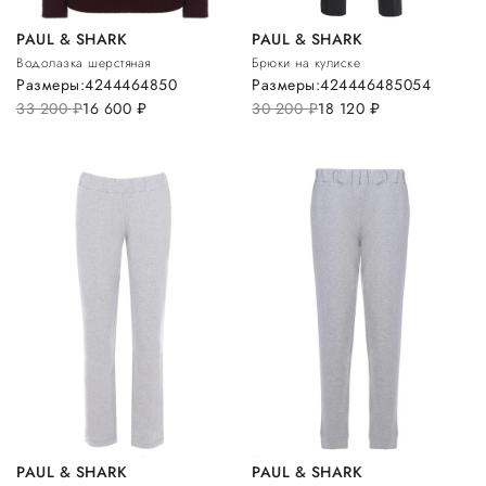
PAUL & SHARK
PAUL & SHARK
Водолазка шерстяная
Брюки на кулиске
Размеры:
42
44
46
48
50
Размеры:
42
44
46
48
50
54
33 200
руб.
16 600
руб.
30 200
руб.
18 120
руб.
PAUL & SHARK
PAUL & SHARK