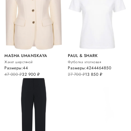
MASHA UMANSKAYA
PAUL & SHARK
Жакет шерстяной
Футболка хлопковая
Размеры:
44
Размеры:
42
44
46
48
50
47 000
руб.
32 900
руб.
27 700
руб.
13 850
руб.