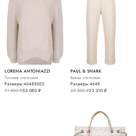
LORENA ANTONIAZZI
PAUL & SHARK
Пуловер хлопковый
Брюки хлопковые
Размеры:
46
48
50
52
Размеры:
46
48
91 800
руб.
55 080
руб.
33 300
руб.
23 310
руб.