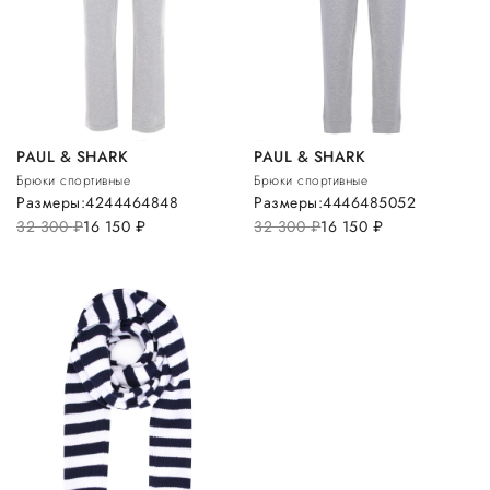
PAUL & SHARK
PAUL & SHARK
Брюки спортивные
Брюки спортивные
Размеры:
42
44
46
48
48
Размеры:
44
46
48
50
52
32 300
руб.
16 150
руб.
32 300
руб.
16 150
руб.