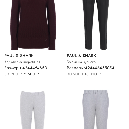
PAUL & SHARK
PAUL & SHARK
Водолазка шерстяная
Брюки на кулиске
Размеры:
42
44
46
48
50
Размеры:
42
44
46
48
50
54
33 200
руб.
16 600
руб.
30 200
руб.
18 120
руб.