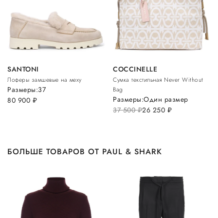
SANTONI
COCCINELLE
Лоферы замшевые на меху
Сумка текстильная Never Without
Размеры:
37
Bag
Размеры:
Один размер
80 900
руб.
37 500
руб.
26 250
руб.
БОЛЬШЕ ТОВАРОВ ОТ PAUL & SHARK