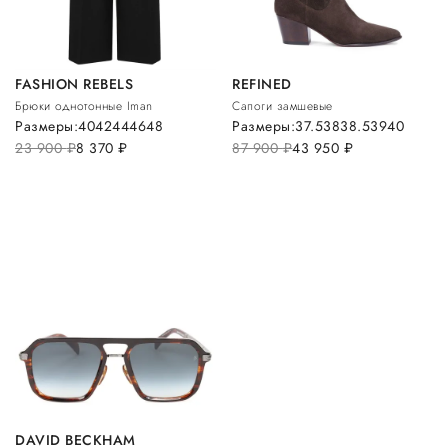
FASHION REBELS
REFINED
Брюки однотонные Iman
Сапоги замшевые
Размеры:
40
42
44
46
48
Размеры:
37.5
38
38.5
39
40
23 900
руб.
8 370
руб.
87 900
руб.
43 950
руб.
DAVID BECKHAM