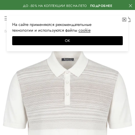
ДО -50% НА КОЛЛЕКЦИИ ВЕСНА-ЛЕТО
ПОДРОБНЕЕ
На сайте применяются
рекомендательные
технологии
и используются файлы
сооkiе
Главная
Мужская
Одежда
Поло
Поло с коротким рукавом
ОК