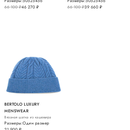
Размеры:
50
52
54
56
Размеры:
50
52
54
56
66 100
руб.
46 270
руб.
66 100
руб.
39 660
руб.
BERTOLO LUXURY
MENSWEAR
Вязаная шапка из кашемира
Размеры:
Один размер
21 900
руб.