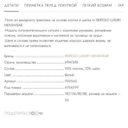
ДЕТАЛИ
ПРИМЕРКА ПЕРЕД ПОКУПКОЙ
ЛЕГКИЙ ВОЗВРАТ
ГАРА
-Поло из фактурного трикотажа на основе хлопка и шелка от BERTOLO LUXURY
MENSWEAR.
-Модель полуприлегающего силуэта с короткими рукавами, рельефным
поясом, отложным воротником и застежкой на пуговицы на груди.
-Шелк в составе пряжи позволяет изделию хорошо держать форму, не
Бренд
BERTOLO LUXURY MENSWEAR
Страна производства
ИТАЛИЯ
Состав
90% хлопок, 10% шелк
Цвет
Белый
Артикул
902560
Код товара
4764599
Параметры модели
187/116/80/88, размер на модели –
54
ПОДЕЛИТЬСЯ