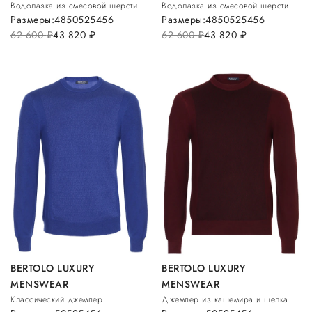
Водолазка из смесовой шерсти
Водолазка из смесовой шерсти
Размеры:
48
50
52
54
56
Размеры:
48
50
52
54
56
62 600
руб.
43 820
руб.
62 600
руб.
43 820
руб.
BERTOLO LUXURY
BERTOLO LUXURY
MENSWEAR
MENSWEAR
Классический джемпер
Джемпер из кашемира и шелка