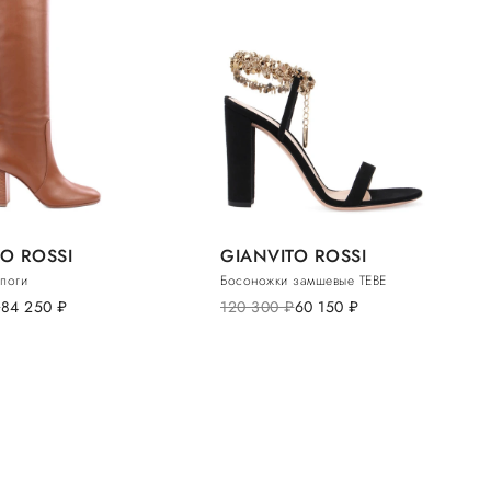
O ROSSI
GIANVITO ROSSI
поги
Босоножки замшевые TEBE
.
84 250
руб.
120 300
руб.
60 150
руб.