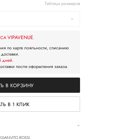
Таблица размеров
VIPAVENUE
ЙСА
.
ния по карте лояльности, списанию
 доставки.
5 дней
.
доставки после оформления заказа.
Ь В КОРЗИНУ
ТЬ В 1 КЛИК
т GIANVITO ROSSI.