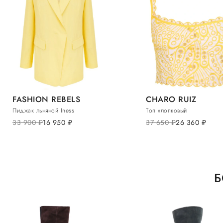
FASHION REBELS
CHARO RUIZ
Пиджак льняной Iness
Топ хлопковый
33 900
руб.
16 950
руб.
37 650
руб.
26 360
руб.
Б