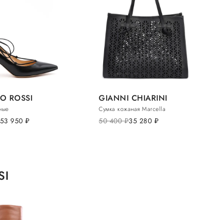
O ROSSI
GIANNI CHIARINI
ные
Сумка кожаная Marcella
53 950
руб.
50 400
руб.
35 280
руб.
SI