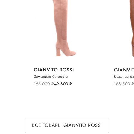
GIANVITO ROSSI
GIANVIT
Замшевые ботфорты
Кожаные са
166 000
руб.
49 800
руб.
168 500
руб
ВСЕ ТОВАРЫ GIANVITO ROSSI