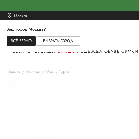
Москва
Ваш город
Москва
?
ЖЕНСКОЕ
МУЖСКОЕ
ДЕТСКОЕ
ВСЁ ВЕРНО
ВЫБРАТЬ ГОРОД
НОВИНКИ
БРЕНДЫ
СКИДКИ
ОДЕЖДА
ОБУВЬ
СУМКИ
Главная
Женская
Обувь
Туфли