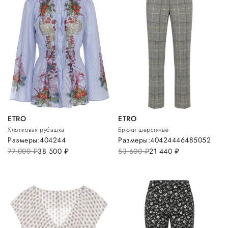
ETRO
ETRO
Хлопковая рубашка
Брюки шерстяные
Размеры:
40
42
44
Размеры:
40
42
44
46
48
50
52
77 000
руб.
38 500
руб.
53 600
руб.
21 440
руб.