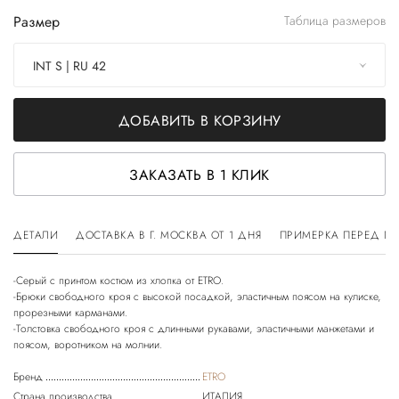
Размер
Таблица размеров
INT S | RU 42
ДОБАВИТЬ В КОРЗИНУ
ЗАКАЗАТЬ В 1 КЛИК
ДЕТАЛИ
ДОСТАВКА В Г. МОСКВА ОТ 1 ДНЯ
ПРИМЕРКА ПЕРЕД П
-Серый с принтом костюм из хлопка от ETRO.
-Брюки свободного кроя с высокой посадкой, эластичным поясом на кулиске,
прорезными карманами.
-Толстовка свободного кроя с длинными рукавами, эластичными манжетами и
Бренд
ETRO
Страна производства
ИТАЛИЯ