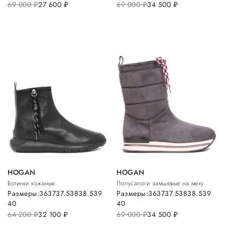
69 000
руб.
27 600
руб.
69 000
руб.
34 500
руб.
HOGAN
HOGAN
Ботинки кожаные
Полусапоги замшевые на меху
Размеры:
36
37
37.5
38
38.5
39
Размеры:
36
37
37.5
38
38.5
39
40
40
64 200
руб.
32 100
руб.
69 000
руб.
34 500
руб.