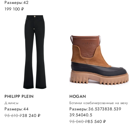
Размеры:
42
199 100
руб.
PHILIPP PLEIN
HOGAN
Джинсы
Ботинки комбинированные на меху
Размеры:
44
Размеры:
36.5
37
38
38.5
39
39.5
40
40.5
95 610
руб.
38 240
руб.
95 040
руб.
85 540
руб.