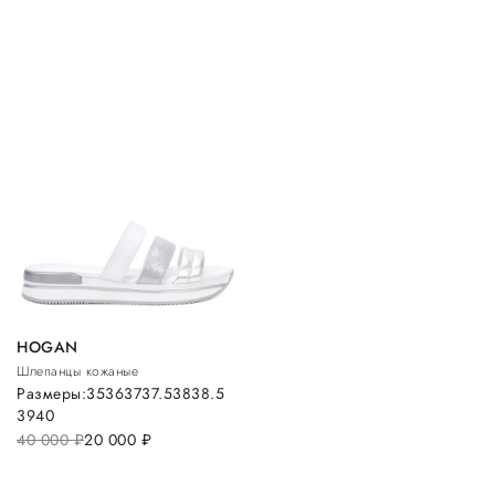
HOGAN
Шлепанцы кожаные
Размеры:
35
36
37
37.5
38
38.5
39
40
40 000
руб.
20 000
руб.