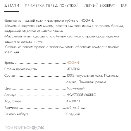
ДЕТАЛИ
ПРИМЕРКА ПЕРЕД ПОКУПКОЙ
ЛЕГКИЙ ВОЗВРАТ
ГАРА
-Ботинки из гладкой кожи и фактурного нубука от HOGAN.
-Модель с закругленным мысом, эластичным голенищем с логотипом бренда,
внутренней отделкой из мягкой овчины.
-Массивная литая подошва с устойчивым каблуком с протектором надежно
защитит от холода и луж.
-Стелька из пеноматериала с эффектом памяти обеспечит комфорт в течение
Бренд
HOGAN
Страна производства
ИТАЛИЯ
Состав
100% натуральная кожа. Подклад:
овчина. Подошва: резина
Цвет
Коричневый
Артикул
HXW7000FV60ULC
Код товара
4768073
Размеры
каблук 5 см
Размер каблука
Средний
ПОДЕЛИТЬСЯ