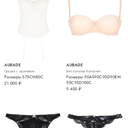
AUBADE
AUBADE
Грация с кружевом
Бюстгальтер-балконет
Размеры:
S
75C
M
80C
Размеры:
90A
S
90C
90D
90E
M
95C
95D
100C
21 000
руб.
9 400
руб.