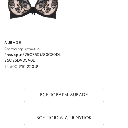
AUBADE
Бюстгальтер кружевной
Размеры:
S
75C
75D
M
80C
80D
L
85C
85D
90C
90D
14 600
руб.
10 220
руб.
ВСЕ ТОВАРЫ AUBADE
ВСЕ ПОЯСА ДЛЯ ЧУЛОК