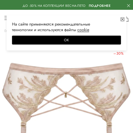
ДО -50% НА КОЛЛЕКЦИИ ВЕСНА-ЛЕТО
ПОДРОБНЕЕ
На сайте применяются
рекомендательные
технологии
и используются файлы
сооkiе
Главная
Женская
Нижнее белье
Пояса для чулок
ОК
ЛЕТНИЕ СКИДКИ
–30%