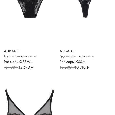
AUBADE
AUBADE
Трусы-слип кружевные
Трусы-стринг кружевные
Размеры:
XS
S
M
L
Размеры:
XS
S
M
18 100
руб.
12 670
руб.
15 300
руб.
10 710
руб.