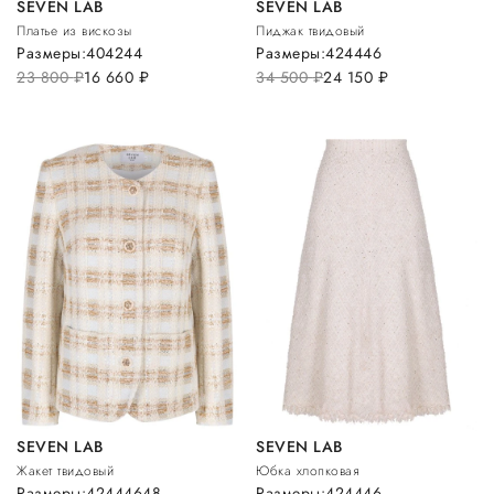
SEVEN LAB
SEVEN LAB
Платье из вискозы
Пиджак твидовый
Размеры:
40
42
44
Размеры:
42
44
46
23 800
руб.
16 660
руб.
34 500
руб.
24 150
руб.
SEVEN LAB
SEVEN LAB
Жакет твидовый
Юбка хлопковая
Размеры:
42
44
46
48
Размеры:
42
44
46