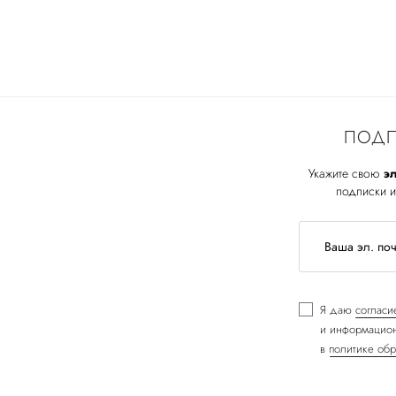
ПОДП
Укажите свою
эл
подписки и
Я даю
согласи
и информацион
в
политике обр