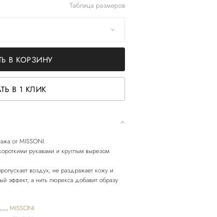
Таблица размеров
Ь В КОРЗИНУ
ТЬ В 1 КЛИК
тажа от MISSONI.
короткими рукавами и круглым вырезом
ропускает воздух, не раздражает кожу и
й эффект, а нить люрекса добавит образу
MISSONI