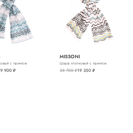
I
MISSONI
овый с принтом
Шарф хлопковый с принтом
19 900
руб.
38 700
руб.
19 350
руб.