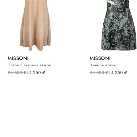
MISSONI
MISSONI
Платье с ажурной вязкой
Льняное платье
88 500
руб.
44 250
руб.
88 500
руб.
44 250
руб.