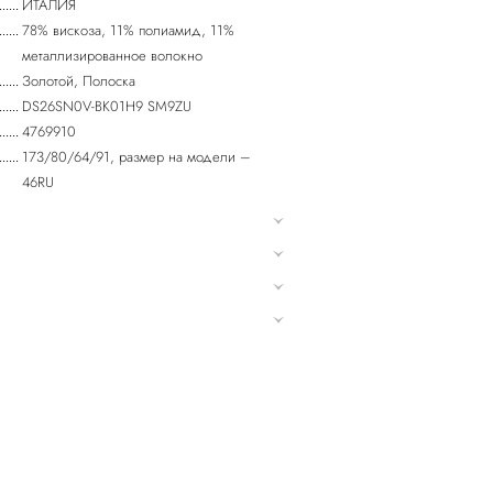
ИТАЛИЯ
78% вискоза, 11% полиамид, 11%
металлизированное волокно
Золотой, Полоска
DS26SN0V-BK01H9 SM9ZU
4769910
173/80/64/91, размер на модели –
46RU