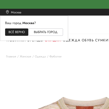
Москва
Ваш город
Москва
?
ЖЕНСКОЕ
МУЖСКОЕ
ДЕТСКОЕ
ВСЁ ВЕРНО
ВЫБРАТЬ ГОРОД
НОВИНКИ
БРЕНДЫ
СКИДКИ
ОДЕЖДА
ОБУВЬ
СУМКИ
Главная
Женская
Одежда
Футболки