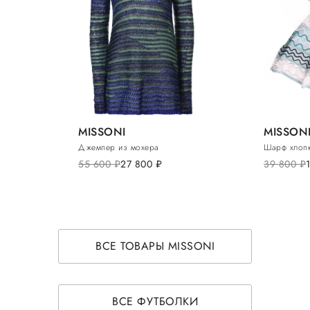
MISSONI
MISSON
Джемпер из мохера
Шарф хлопк
55 600
руб.
27 800
руб.
39 800
руб.
ВСЕ ТОВАРЫ MISSONI
ВСЕ ФУТБОЛКИ