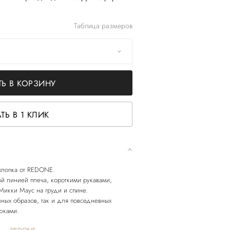
Таблица размеров
Ь В КОРЗИНУ
ТЬ В 1 КЛИК
 хлопка от REDONE.
й линией плеча, короткими рукавами,
Микки Маус на груди и спине.
вных образов, так и для повседневных