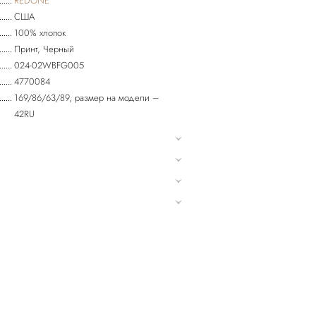
REDONE
США
100% хлопок
Принт, Черный
024-02WBFG005
4770084
169/86/63/89, размер на модели –
42RU