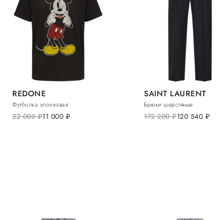
REDONE
SAINT LAURENT
Футболка хлопковая
Брюки шерстяные
22 000
руб.
11 000
руб.
172 200
руб.
120 540
руб.