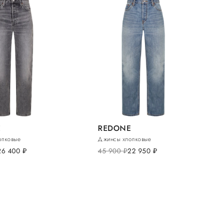
E
REDONE
опковые
Джинсы хлопковые
26 400
руб.
45 900
руб.
22 950
руб.