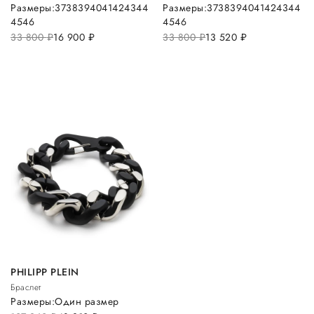
Размеры:
37
38
39
40
41
42
43
44
Размеры:
37
38
39
40
41
42
43
44
45
46
45
46
33 800
руб.
16 900
руб.
33 800
руб.
13 520
руб.
PHILIPP PLEIN
Браслет
Размеры:
Один размер