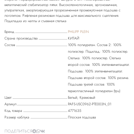
металлический стабилизатор пятки. Высокотехнологичная, эргономичная,
ультралегкая, амортизирующая прорезиненная промежуточная подошва с
логотипом. Рифленая резиновая подошва для максимального сцепления.
Подкладка из наппы и съемная стелька
Бренд
PHILIPP PLEIN
Страна производства
КИТАЙ
Состав
100% полиуретан. Состав 2: 100%
полиэстер. Подклад: 100% полиэстер.
Стелька: 100% полиэстер. Стелька
второй состав: 100% этиленвинилацетат.
Подошва: 100% этиленвинилацетат.
Подошва второй состав: 100% резина.
Подошва третий состав: 100%
термопластичный полиуретан (tpu)
Цвет
Белый, Кремовый
Артикул
PAFS-USC0962-PTE003N_01
Код товара
4771635
Размер каблука
Плоская подошва
ПОДЕЛИТЬСЯ