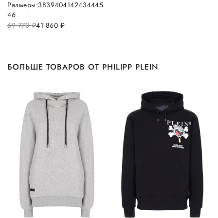
Размеры:
38
39
40
41
42
43
44
45
46
69 770
руб.
41 860
руб.
БОЛЬШЕ ТОВАРОВ ОТ PHILIPP PLEIN