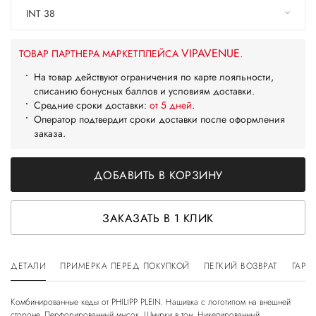
INT 38
VIPAVENUE
ТОВАР ПАРТНЕРА МАРКЕТПЛЕЙСА
.
На товар действуют ограничения по карте лояльности,
списанию бонусных баллов и условиям доставки.
Средние сроки доставки:
от 5 дней
.
Оператор подтвердит сроки доставки после оформления
заказа.
ДОБАВИТЬ В КОРЗИНУ
ЗАКАЗАТЬ В 1 КЛИК
ДЕТАЛИ
ПРИМЕРКА ПЕРЕД ПОКУПКОЙ
ЛЕГКИЙ ВОЗВРАТ
ГАРА
Комбинированные кеды от PHILIPP PLEIN. Нашивка с логотипом на внешней
стороне. Перфорированный мысок. Шнурки в тон. Никелированный