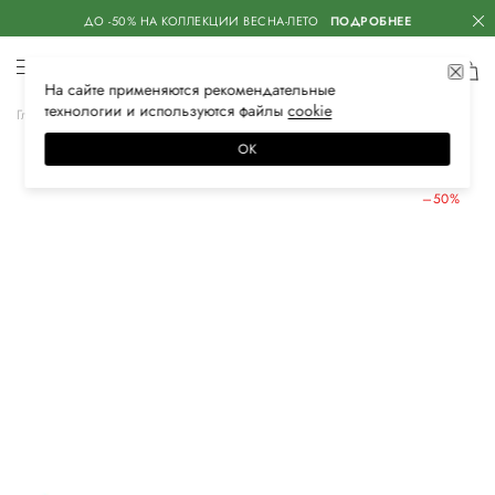
ДО -50% НА КОЛЛЕКЦИИ ВЕСНА-ЛЕТО
ПОДРОБНЕЕ
На сайте применяются
рекомендательные
технологии
и используются файлы
сооkiе
Главная
Женская
Обувь
Туфли
ОК
ЛЕТНИЕ СКИДКИ
–50%