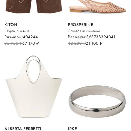
KITON
PROSPERINE
Шорты льняные
Слингбэки кожаные
Размеры:
40
42
44
Размеры:
36
37
38
39
40
41
95 950
руб.
67 170
руб.
42 200
руб.
21 100
руб.
ALBERTA FERRETTI
IRKE