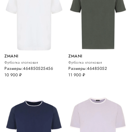
ZMANI
ZMANI
Футболка хлопковая
Футболка хлопковая
Размеры:
46
48
50
52
54
56
Размеры:
46
48
50
52
10 900
руб.
11 900
руб.