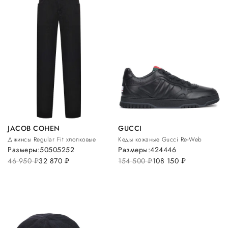
JACOB COHEN
GUCCI
Джинсы Regular Fit хлопковые
Кеды кожаные Gucci Re-Web
Размеры:
50
50
52
52
Размеры:
42
44
46
46 950
руб.
32 870
руб.
154 500
руб.
108 150
руб.