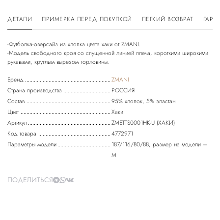
ДЕТАЛИ
ПРИМЕРКА ПЕРЕД ПОКУПКОЙ
ЛЕГКИЙ ВОЗВРАТ
ГАРА
-Футболка-оверсайз из хлопка цвета хаки от ZMANI.
-Модель свободного кроя со спущенной линией плеча, короткими широкими
Бренд
ZMANI
Страна производства
РОССИЯ
Состав
95% хлопок, 5% эластан
Цвет
Хаки
Артикул
ZMETTS0001HK-U (ХАКИ)
Код товара
4772971
Параметры модели
187/116/80/88, размер на модели –
М
ПОДЕЛИТЬСЯ