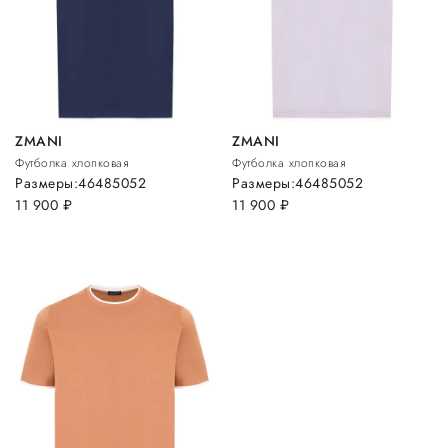
ZMANI
ZMANI
Футболка хлопковая
Футболка хлопковая
Размеры:
46
48
50
52
Размеры:
46
48
50
52
11 900
руб.
11 900
руб.