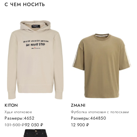
С ЧЕМ НОСИТЬ
KITON
ZMANI
Худи хлопковое
Футболка хлопковая с полосками
Размеры:
46
52
Размеры:
46
48
50
131 500
руб.
92 050
руб.
12 900
руб.