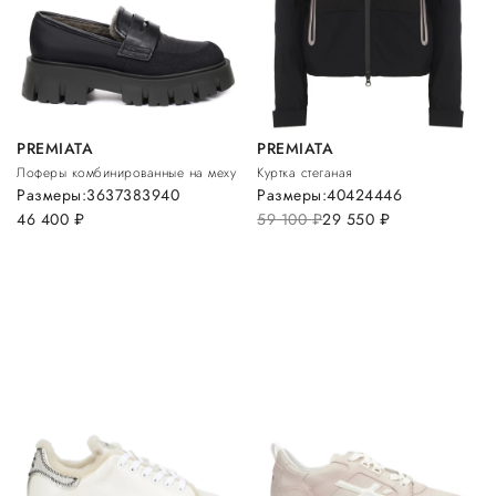
PREMIATA
PREMIATA
Лоферы комбинированные на меху
Куртка стеганая
Размеры:
36
37
38
39
40
Размеры:
40
42
44
46
46 400
руб.
59 100
руб.
29 550
руб.