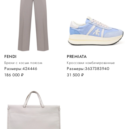
FENDI
PREMIATA
Брюки с косым поясом
Кроссовки комбинированные
Размеры:
42
44
46
Размеры:
36
37
38
39
40
186 000
руб.
31 500
руб.