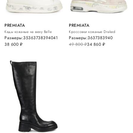
PREMIATA
PREMIATA
Кеды кожаные на меху Belle
Кроссовки кожаные Draked
Размеры:
35
36
37
38
39
40
41
Размеры:
36
37
38
39
40
38 600
руб.
49 800
руб.
34 860
руб.