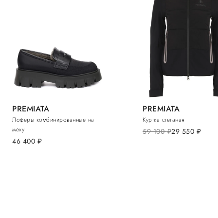
PREMIATA
PREMIATA
Лоферы комбинированные на
Куртка стеганая
меху
59 100
руб.
29 550
руб.
46 400
руб.