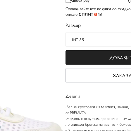
Оплачивайте все покупки со скидко
оплате
СПЛИТ
Размер
INT 35
ДОБАВИТ
ЗАКАЗА
Детали
-Белые кроссовки из текстиля, замши,
от PREMIATA.
-Модель с округлым прорезиненным м
логотипами бренда на язычке и боковы
-Облеченная массивная подошва из Э