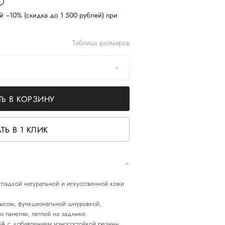
й −10% (скидка до 1 500 рублей) при
Таблица размеров
Ь В КОРЗИНУ
ТЬ В 1 КЛИК
 гладкой натуральной и искусственной кожи
ысом, функциональной шнуровкой,
х панелях, петлей на заднике.
ВА с добавлением износостойкой резины