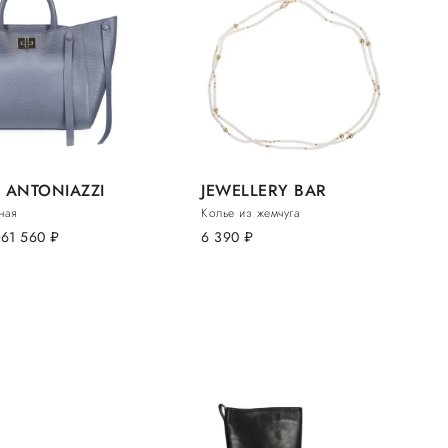
 ANTONIAZZI
JEWELLERY BAR
ная
Колье из жемчуга
.
61 560
руб.
6 390
руб.