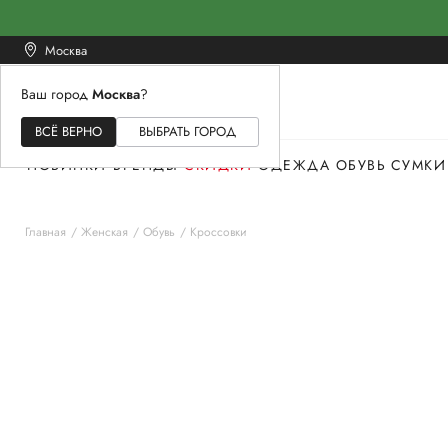
Москва
Ваш город
Москва
?
ЖЕНСКОЕ
МУЖСКОЕ
ДЕТСКОЕ
ВСЁ ВЕРНО
ВЫБРАТЬ ГОРОД
НОВИНКИ
БРЕНДЫ
СКИДКИ
ОДЕЖДА
ОБУВЬ
СУМКИ
Главная
Женская
Обувь
Кроссовки