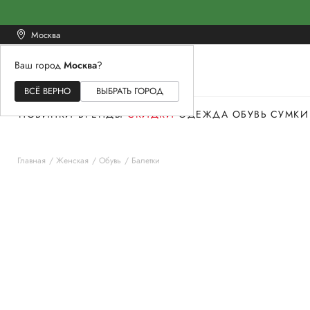
Москва
Ваш город
Москва
?
ЖЕНСКОЕ
МУЖСКОЕ
ДЕТСКОЕ
ВСЁ ВЕРНО
ВЫБРАТЬ ГОРОД
НОВИНКИ
БРЕНДЫ
СКИДКИ
ОДЕЖДА
ОБУВЬ
СУМКИ
Главная
Женская
Обувь
Балетки