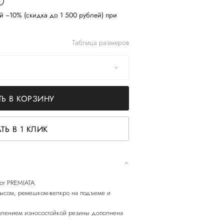
й −10% (скидка до 1 500 рублей) при
Таблица размеров
Ь В КОРЗИНУ
ТЬ В 1 КЛИК
 от PREMIATA.
ысом, ремешком-велкро на подъеме и
влением износостойкой резины дополнена