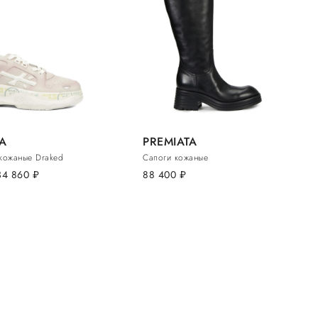
A
PREMIATA
кожаные Draked
Сапоги кожаные
34 860
руб.
88 400
руб.