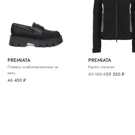
PREMIATA
PREMIATA
Лоферы комбинированные на
Куртка стеганая
меху
59 100
руб.
29 550
руб.
46 400
руб.