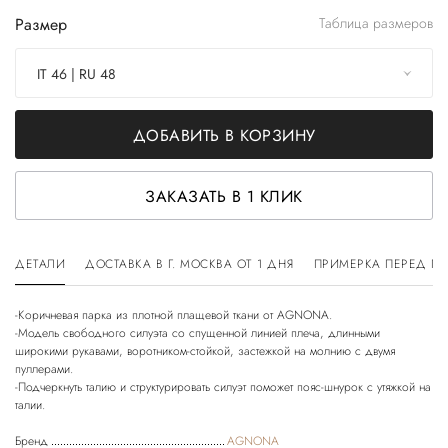
Размер
Таблица размеров
IT 46 | RU 48
ДОБАВИТЬ В КОРЗИНУ
ЗАКАЗАТЬ В 1 КЛИК
ДЕТАЛИ
ДОСТАВКА В Г. МОСКВА ОТ 1 ДНЯ
ПРИМЕРКА ПЕРЕД П
-Коричневая парка из плотной плащевой ткани от AGNONA.
-Модель свободного силуэта со спущенной линией плеча, длинными
широкими рукавами, воротником-стойкой, застежкой на молнию с двумя
пуллерами.
-Подчеркнуть талию и структурировать силуэт поможет пояс-шнурок с утяжкой на
Бренд
AGNONA