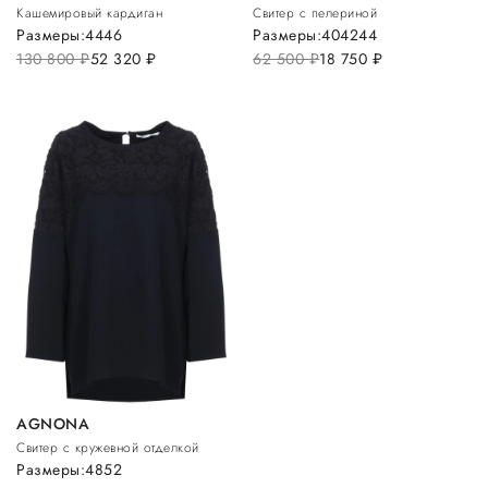
Кашемировый кардиган
Свитер с пелериной
Размеры:
44
46
Размеры:
40
42
44
130 800
руб.
52 320
руб.
62 500
руб.
18 750
руб.
AGNONA
Свитер с кружевной отделкой
Размеры:
48
52