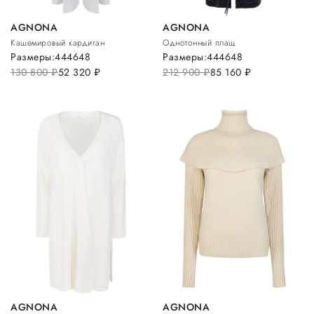
AGNONA
AGNONA
Кашемировый кардиган
Однотонный плащ
Размеры:
44
46
48
Размеры:
44
46
48
130 800
руб.
52 320
руб.
212 900
руб.
85 160
руб.
AGNONA
AGNONA