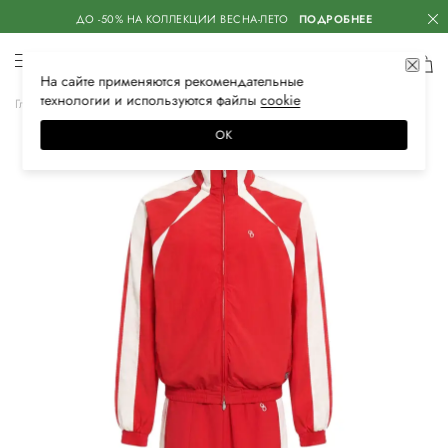
ДО -50% НА КОЛЛЕКЦИИ ВЕСНА-ЛЕТО
ПОДРОБНЕЕ
На сайте применяются
рекомендательные
технологии
и используются файлы
сооkiе
Главная
Женская
Одежда
Костюмы
Спортивный костюм
ОК