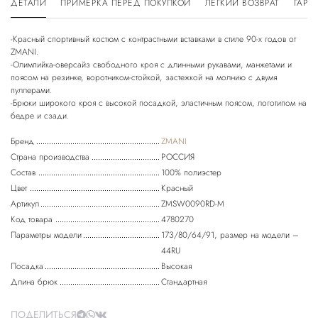
ДЕТАЛИ
ПРИМЕРКА ПЕРЕД ПОКУПКОЙ
ЛЕГКИЙ ВОЗВРАТ
ГАРА
-Красный спортивный костюм с контрастными вставками в стиле 90-х годов от
ZMANI.
-Олимпийка-оверсайз свободного кроя с длинными рукавами, манжетами и
поясом на резинке, воротником-стойкой, застежкой на молнию с двумя
пуллерами.
-Брюки широкого кроя с высокой посадкой, эластичным поясом, логотипом на
Бренд
ZMANI
Страна производства
РОССИЯ
Состав
100% полиэстер
Цвет
Красный
Артикул
ZMSW0090RD-M
Код товара
4780270
Параметры модели
173/80/64/91, размер на модели –
44RU
Посадка
Высокая
Длина брюк
Стандартная
ПОДЕЛИТЬСЯ