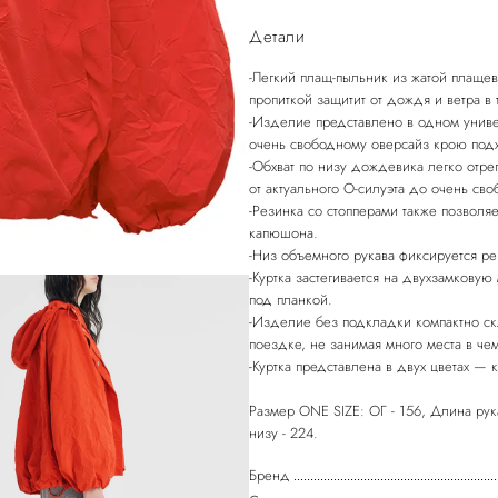
Детали
-Легкий плащ-пыльник из жатой плаще
пропиткой защитит от дождя и ветра в 
-Изделие представлено в одном униве
очень свободному оверсайз крою под
-Обхват по низу дождевика легко отр
от актуального О-силуэта до очень сво
-Резинка со стопперами также позволя
капюшона.
-Низ объемного рукава фиксируется ре
-Куртка застегивается на двухзамкову
под планкой.
-Изделие без подкладки компактно скл
поездке, не занимая много места в че
-Куртка представлена в двух цветах —
Размер ONE SIZE: ОГ - 156, Длина рука
низу - 224.
Бренд