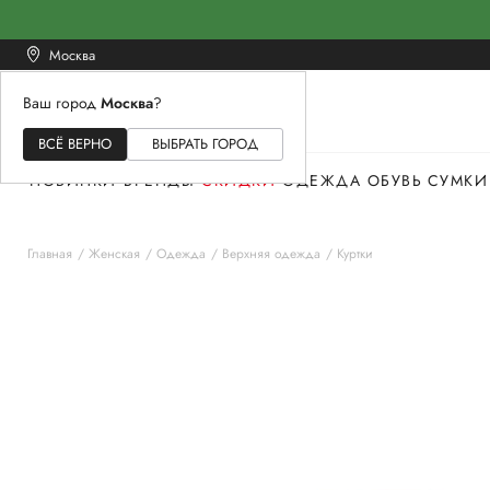
Москва
Ваш город
Москва
?
ЖЕНСКОЕ
МУЖСКОЕ
ДЕТСКОЕ
ВСЁ ВЕРНО
ВЫБРАТЬ ГОРОД
НОВИНКИ
БРЕНДЫ
СКИДКИ
ОДЕЖДА
ОБУВЬ
СУМКИ
Главная
Женская
Одежда
Верхняя одежда
Куртки