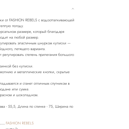
вки от FASHION REBELS с водоотталкивающей
теплую погоду.
рсальном размере, который благодаря
ходит на любой размер.
егулировать эластичным шнурком кулиски —
бодного, летящего варианта.
ет регулировать степень прилегания большого
зинкой без кулиски.
ю молнию и металлические кнопки, скрытые
адывается и станет отличным спутником в
модане или сумке.
 красном и шоколадном.
ва - 55,5, Длина по спинке - 75, Ширина по
FASHION REBELS