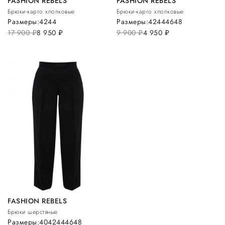
FASHION REBELS
FASHION REBELS
Брюки-карго хлопковые
Брюки-карго хлопковые
Размеры:
42
44
Размеры:
42
44
46
48
17 900
руб.
8 950
руб.
9 900
руб.
4 950
руб.
FASHION REBELS
Брюки шерстяные
Размеры:
40
42
44
46
48