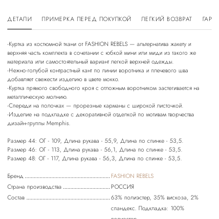
ДЕТАЛИ
ПРИМЕРКА ПЕРЕД ПОКУПКОЙ
ЛЕГКИЙ ВОЗВРАТ
ГАРА
-Куртка из костюмной ткани от FASHION REBELS — альтернатива жакету и
верхняя часть комплекта в сочетании с юбкой мини или миди из такого же
материала или самостоятельный вариант легкой верхней одежды.
-Нежно-голубой контрастный кант по линии воротника и плечевого шва
добавляет свежести изделию в цвете мокко.
-Куртка прямого свободного кроя с отложным воротником застегивается на
металлическую молнию.
-Спереди на полочках — прорезные карманы с широкой листочкой.
-Изделие на подкладке с декоративной отделкой по мотивам творчества
дизайн-группы Memphis.
Размер 44: ОГ - 109, Длина рукава - 55,9, Длина по спинке - 53,5.
Размер 46: ОГ - 113, Длина рукава - 56,1, Длина по спинке - 53,5.
Размер 48: ОГ - 117, Длина рукава - 56,3, Длина по спинке - 53,5.
Бренд
FASHION REBELS
Страна производства
РОССИЯ
Состав
63% полиэстер, 35% вискоза, 2%
спандекс. Подкладка: 100%