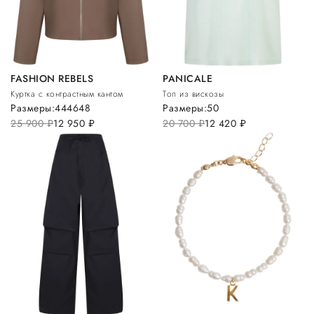
FASHION REBELS
PANICALE
Куртка с контрастным кантом
Топ из вискозы
Размеры:
44
46
48
Размеры:
50
25 900
руб.
12 950
руб.
20 700
руб.
12 420
руб.