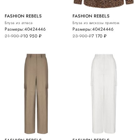
FASHION REBELS
FASHION REBELS
Блуза из атласа
Блуза из вискозы принтом
Размеры:
40
42
44
46
Размеры:
40
42
44
46
21 900
руб.
10 950
руб.
23 900
руб.
7 170
руб.