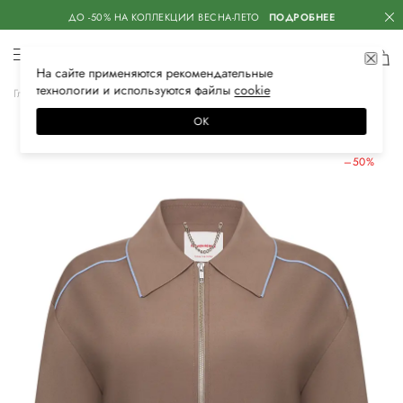
ДО -50% НА КОЛЛЕКЦИИ ВЕСНА-ЛЕТО
ПОДРОБНЕЕ
На сайте применяются
рекомендательные
технологии
и используются файлы
сооkiе
Главная
Женская
Одежда
Верхняя одежда
Куртки
ОК
ЛЕТНИЕ СКИДКИ
–50%