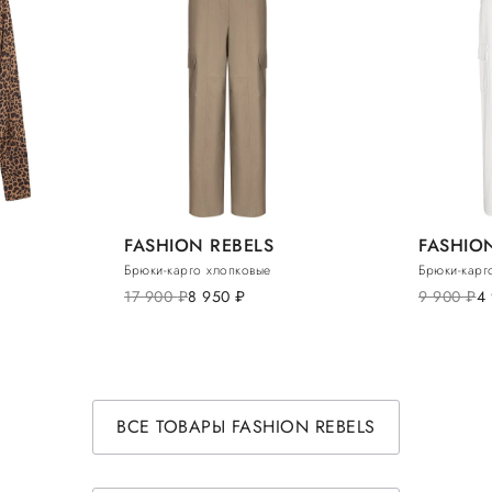
FASHION REBELS
FASHIO
Брюки-карго хлопковые
Брюки-карг
17 900
руб.
8 950
руб.
9 900
руб.
4
ВСЕ ТОВАРЫ FASHION REBELS