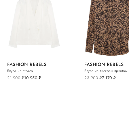
FASHION REBELS
FASHION REBELS
Блуза из атласа
Блуза из вискозы принтом
21 900
руб.
10 950
руб.
23 900
руб.
7 170
руб.