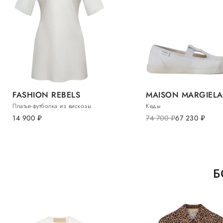
FASHION REBELS
MAISON MARGIELA
Платье-футболка из вискозы
Кеды
14 900
руб.
74 700
руб.
67 230
руб.
Б