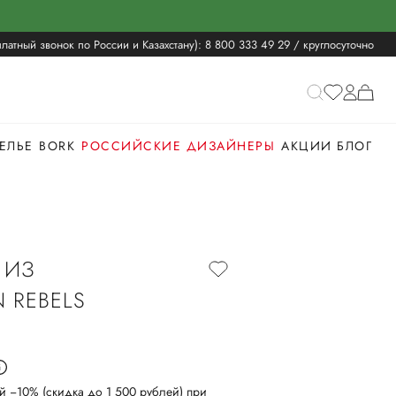
латный звонок по России и Казахстану):
8 800 333 49 29
/ круглосуточно
ЕЛЬЕ
BORK
РОССИЙСКИЕ ДИЗАЙНЕРЫ
АКЦИИ
БЛОГ
 ИЗ
 REBELS
й −10% (скидка до 1 500 рублей) при