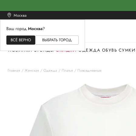
Москва
Ваш город
Москва
?
ЖЕНСКОЕ
МУЖСКОЕ
ДЕТСКОЕ
ВСЁ ВЕРНО
ВЫБРАТЬ ГОРОД
НОВИНКИ
БРЕНДЫ
СКИДКИ
ОДЕЖДА
ОБУВЬ
СУМКИ
Главная
Женская
Одежда
Платья
Повседневные