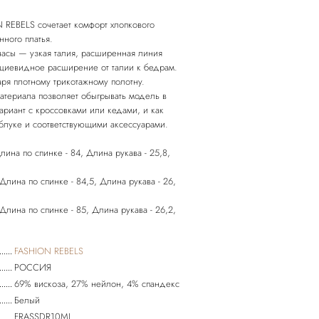
N REBELS сочетает комфорт хлопкового
нного платья.
асы — узкая талия, расширенная линия
ециевидное расширение от талии к бедрам.
ря плотному трикотажному полотну.
атериала позволяет обыгрывать модель в
ариант с кроссовками или кедами, и как
аблуке и соответствующими аксессуарами.
Длина по спинке - 84, Длина рукава - 25,8,
 Длина по спинке - 84,5, Длина рукава - 26,
 Длина по спинке - 85, Длина рукава - 26,2,
FASHION REBELS
РОССИЯ
69% вискоза, 27% нейлон, 4% спандекс
Белый
FRASSDR10ML