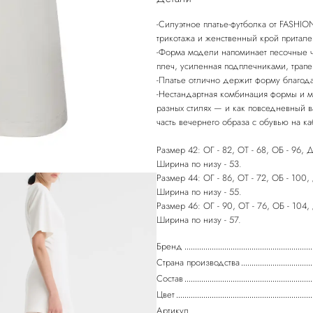
-Силуэтное платье-футболка от FASHIO
трикотажа и женственный крой притале
-Форма модели напоминает песочные ч
плеч, усиленная подплечниками, трап
-Платье отлично держит форму благода
-Нестандартная комбинация формы и м
разных стилях — и как повседневный в
часть вечернего образа с обувью на к
Размер 42: ОГ - 82, ОТ - 68, ОБ - 96, 
Ширина по низу - 53.
Размер 44: ОГ - 86, ОТ - 72, ОБ - 100,
Ширина по низу - 55.
Размер 46: ОГ - 90, ОТ - 76, ОБ - 104,
Бренд
Страна производства
Состав
Цвет
Артикул