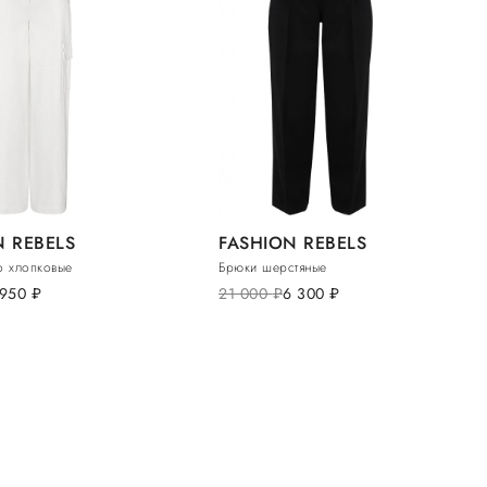
N REBELS
FASHION REBELS
о хлопковые
Брюки шерстяные
 950
руб.
21 000
руб.
6 300
руб.