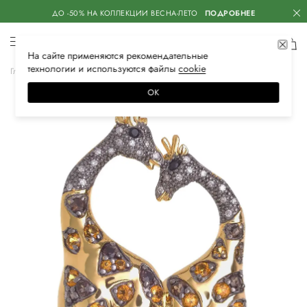
ДО -50% НА КОЛЛЕКЦИИ ВЕСНА-ЛЕТО
ПОДРОБНЕЕ
На сайте применяются
рекомендательные
технологии
и используются файлы
сооkiе
Главная
Женская
Аксессуары
Ювелирные украшения
Броши
ОК
SA15