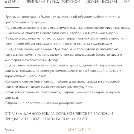
ДЕТАЛИ
ПРИМЕРКА ПЕРЕД ПОКУПКОЙ
ЛЕГКИЙ ВОЗВРАТ
ГАРА
-Брошь из коллекции «Эден», вдохновленной образом райского сада и
красотой дикой природы.
-Коллекция выполнена в эстетике анимализма, где экзотические животные, птицы
и насекомые становятся символами силы, свободы и внутренней энергии.
-Каждое украшение не только создает выразительный визуальный акцент, но и
несет в себе образ талисмана, наполненного скрытым символизмом.
-В изделиях серии дизайнеры Style Avenue использовали исключительно
натуральные камни в их природных оттенках, подчеркивая богатство цвета и
многогранность природных фактур.
-В украшении использованы бриллианты, цитрин, дымчатый кварц и черная
шпинель, создающие сложную композицию с теплой палитрой оттенков и
выразительной игрой света.
-Сочетание сияния бриллиантов, глубины дымчатого кварца и контрастной
шпинели подчеркивает художественную архитектуру броши.
-Вставки выполнены из бриллиантов, цитрина, дымчатого кварца и черной
шпинели.
-Оправа — с позолотой и черным родированием.
ОТПРАВКА ДАННОГО ТОВАРА ОСУЩЕСТВЛЯЕТСЯ ПРИ УСЛОВИИ
Бренд
STYLE AVENUE