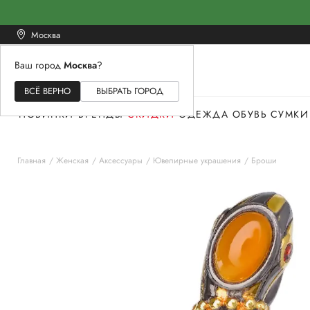
Москва
Ваш город
Москва
?
ЖЕНСКОЕ
МУЖСКОЕ
ДЕТСКОЕ
ВСЁ ВЕРНО
ВЫБРАТЬ ГОРОД
НОВИНКИ
БРЕНДЫ
СКИДКИ
ОДЕЖДА
ОБУВЬ
СУМКИ
Главная
Женская
Аксессуары
Ювелирные украшения
Броши