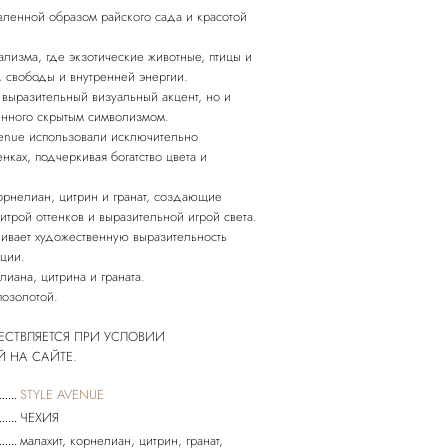
ленной образом райского сада и красотой
ализма, где экзотические животные, птицы и
, свободы и внутренней энергии.
 выразительный визуальный акцент, но и
ненного скрытым символизмом.
venue использовали исключительно
нках, подчеркивая богатство цвета и
орнелиан, цитрин и гранат, создающие
трой оттенков и выразительной игрой света.
ивает художественную выразительность
кции.
лиана, цитрина и граната.
позолотой.
ЕСТВЛЯЕТСЯ ПРИ УСЛОВИИ
STYLE AVENUE
ЧЕХИЯ
малахит, корнелиан, цитрин, гранат,