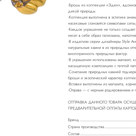
-Брошь из коллекции «Эден», вдохнов
дикой природы.
-Коллекция выполнена в эстетике аним
насекомые становятся символами силы
-Каждое украшение не только создает
несет в себе образ талисмана, напол
-В изделиях серии дизайнеры Style A
натуральные камни в их природных отте
многогранность природных фактур.
-В украшении использованы малахит, к
насыщенную композицию с теплой пали
-Сочетание природных камней подчерк
броши и экзотический характер колле
-Вставки выполнены из малахита, корне
-Оправа — с черным родированием и 
ОТПРАВКА ДАННОГО ТОВАРА ОСУЩ
Бренд
Страна производства
Состав