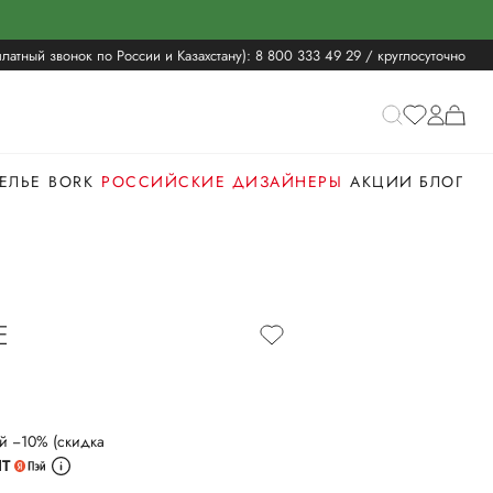
латный звонок по России и Казахстану):
8 800 333 49 29
/ круглосуточно
ЕЛЬЕ
BORK
РОССИЙСКИЕ ДИЗАЙНЕРЫ
АКЦИИ
БЛОГ
E
й −10% (скидка
ИТ