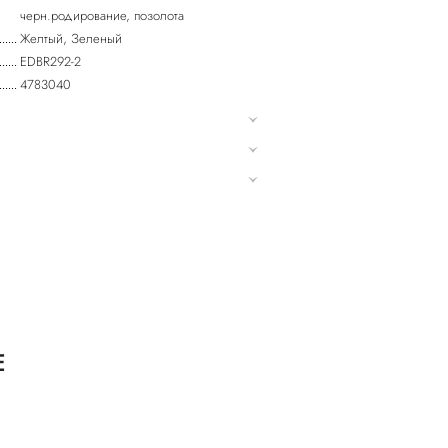
черн.родирование, позолота
Желтый, Зеленый
EDBR292-2
4783040
E