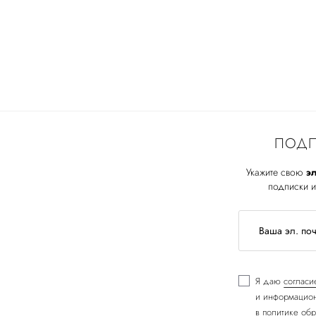
ПОДП
Укажите свою
эл
подписки и
Я даю
согласи
и информацион
в
политике обр