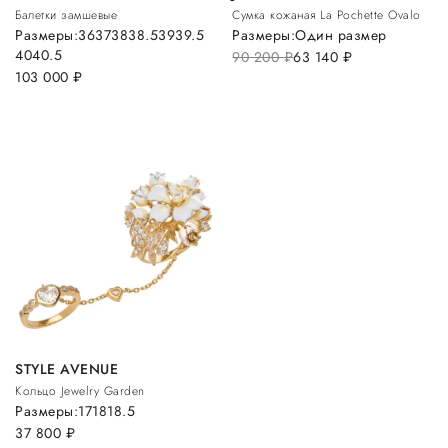
Балетки замшевые
Сумка кожаная La Pochette Ovalo
Размеры:
36
37
38
38.5
39
39.5
Размеры:
Один размер
40
40.5
90 200
руб.
63 140
руб.
103 000
руб.
STYLE AVENUE
Кольцо Jewelry Garden
Размеры:
17
18
18.5
37 800
руб.