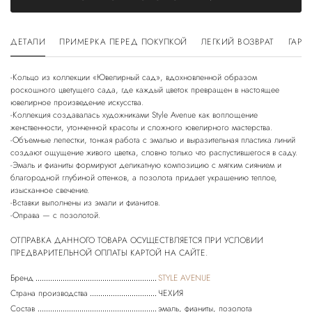
ДЕТАЛИ
ПРИМЕРКА ПЕРЕД ПОКУПКОЙ
ЛЕГКИЙ ВОЗВРАТ
ГАРА
-Кольцо из коллекции «Ювелирный сад», вдохновленной образом
роскошного цветущего сада, где каждый цветок превращен в настоящее
ювелирное произведение искусства.
-Коллекция создавалась художниками Style Avenue как воплощение
женственности, утонченной красоты и сложного ювелирного мастерства.
-Объемные лепестки, тонкая работа с эмалью и выразительная пластика линий
создают ощущение живого цветка, словно только что распустившегося в саду.
-Эмаль и фианиты формируют деликатную композицию с мягким сиянием и
благородной глубиной оттенков, а позолота придает украшению теплое,
изысканное свечение.
-Вставки выполнены из эмали и фианитов.
-Оправа — с позолотой.
ОТПРАВКА ДАННОГО ТОВАРА ОСУЩЕСТВЛЯЕТСЯ ПРИ УСЛОВИИ
Бренд
STYLE AVENUE
Страна производства
ЧЕХИЯ
Состав
эмаль, фианиты, позолота