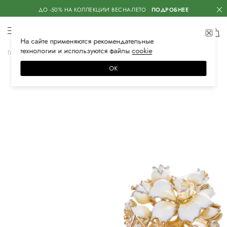
ДО -50% НА КОЛЛЕКЦИИ ВЕСНА-ЛЕТО
ПОДРОБНЕЕ
На сайте применяются
рекомендательные
технологии
и используются файлы
сооkiе
Главная
Женская
Аксессуары
Ювелирные украшения
Кольца
ОК
SA15