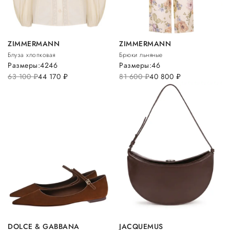
ZIMMERMANN
ZIMMERMANN
Блуза хлопковая
Брюки льняные
Размеры:
42
46
Размеры:
46
63 100
руб.
44 170
руб.
81 600
руб.
40 800
руб.
DOLCE & GABBANA
JACQUEMUS