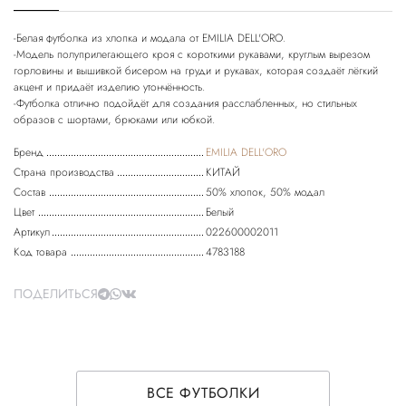
-Белая футболка из хлопка и модала от EMILIA DELL'ORO.
-Модель полуприлегающего кроя с короткими рукавами, круглым вырезом
горловины и вышивкой бисером на груди и рукавах, которая создаёт лёгкий
акцент и придаёт изделию утончённость.
-Футболка отлично подойдёт для создания расслабленных, но стильных
Бренд
EMILIA DELL'ORO
Страна производства
КИТАЙ
Состав
50% хлопок, 50% модал
Цвет
Белый
Артикул
022600002011
Код товара
4783188
ПОДЕЛИТЬСЯ
ВСЕ ФУТБОЛКИ