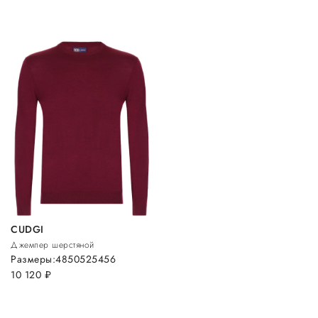
CUDGI
Джемпер шерстяной
Размеры:
48
50
52
54
56
10 120
руб.