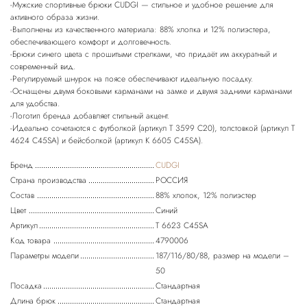
-Мужские спортивные брюки CUDGI — стильное и удобное решение для
активного образа жизни.
-Выполнены из качественного материала: 88% хлопка и 12% полиэстера,
обеспечивающего комфорт и долговечность.
-Брюки синего цвета с прошитыми стрелками, что придаёт им аккуратный и
современный вид.
-Регулируемый шнурок на поясе обеспечивают идеальную посадку.
-Оснащены двумя боковыми карманами на замке и двумя задними карманами
для удобства.
-Логотип бренда добавляет стильный акцент.
-Идеально сочетаются с футболкой (артикул T 3599 C20), толстовкой (артикул T
Бренд
CUDGI
Страна производства
РОССИЯ
Состав
88% хлопок, 12% полиэстер
Цвет
Синий
Артикул
T 6623 C45SA
Код товара
4790006
Параметры модели
187/116/80/88, размер на модели –
50
Посадка
Стандартная
Длина брюк
Стандартная