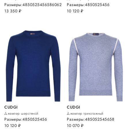
Размеры:
48
50
52
54
56
58
60
62
Размеры:
48
50
52
54
56
13 350
руб.
10 120
руб.
CUDGI
CUDGI
Джемпер шерстяной
Джемпер трикотажный
Размеры:
48
50
52
54
56
Размеры:
48
50
52
54
56
58
10 120
руб.
10 070
руб.