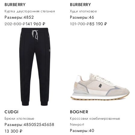
BURBERRY
BURBERRY
Куртка двусторонняя стеганая
Худи хлопковое
Размеры:
48
52
Размеры:
46
202 800
руб.
141 960
руб.
121 700
руб.
85 190
руб.
CUDGI
BOGNER
Брюки хлопковые
Кроссовки комбинированные
Размеры:
48
50
52
54
56
58
Newport
Размеры:
40
13 300
руб.