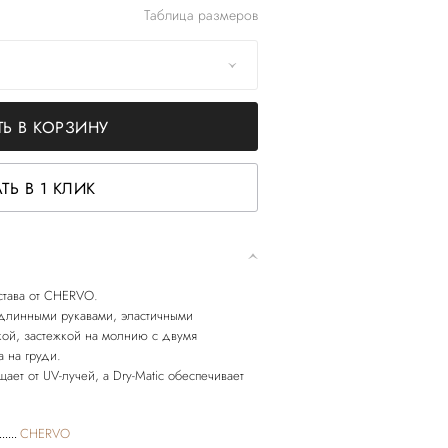
Таблица размеров
Ь В КОРЗИНУ
ТЬ В 1 КЛИК
става от CHERVO.
 длинными рукавами, эластичными
кой, застежкой на молнию с двумя
 на груди.
ает от UV-лучей, а Dry-Matic обеспечивает
CHERVO