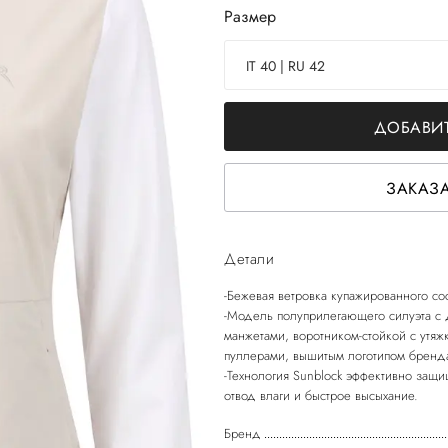
Размер
IT 40 | RU 42
ДОБАВИТ
ЗАКАЗА
Детали
-Бежевая ветровка купажированного со
-Модель полуприлегающего силуэта с
манжетами, воротником-стойкой с утяж
пуллерами, вышитым логотипом бренда
-Технология Sunblock эффективно защищ
Бренд