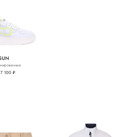
SUN
инированные
17 100
руб.