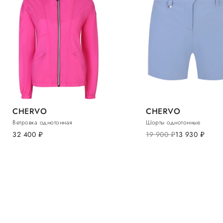
CHERVO
CHERVO
Ветровка однотонная
Шорты однотонные
32 400
руб.
19 900
руб.
13 930
руб.