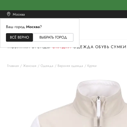
Москва
Ваш город
Москва
?
ЖЕНСКОЕ
МУЖСКОЕ
ДЕТСКОЕ
ВСЁ ВЕРНО
ВЫБРАТЬ ГОРОД
НОВИНКИ
БРЕНДЫ
СКИДКИ
ОДЕЖДА
ОБУВЬ
СУМКИ
Главная
Женская
Одежда
Верхняя одежда
Куртки