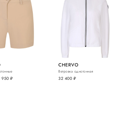
O
CHERVO
отонные
Ветровка однотонная
9 950
руб.
32 400
руб.