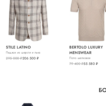
STILE LATINO
BERTOLO LUXURY
MENSWEAR
Пиджак из шерсти и льна
295 000
руб.
206 500
руб.
Поло шелковое
79 400
руб.
55 580
руб.
БО