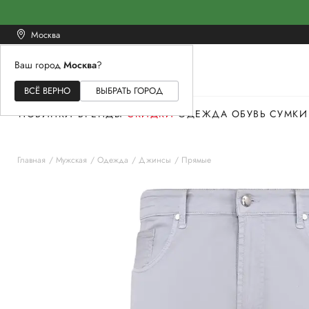
Москва
Ваш город
Москва
?
ЖЕНСКОЕ
МУЖСКОЕ
ДЕТСКОЕ
ВСЁ ВЕРНО
ВЫБРАТЬ ГОРОД
НОВИНКИ
БРЕНДЫ
СКИДКИ
ОДЕЖДА
ОБУВЬ
СУМКИ
Главная
Мужская
Одежда
Джинсы
Прямые