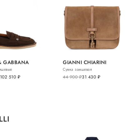
& GABBANA
GIANNI CHIARINI
мшевые
Сумка замшевая
102 510
руб.
44 900
руб.
31 430
руб.
LLI