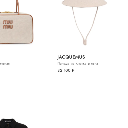
JACQUEMUS
ильная
Панама из хлопка и льна
.
32 100
руб.