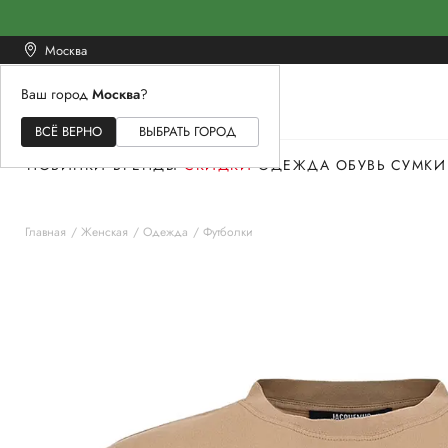
Москва
Ваш город
Москва
?
ЖЕНСКОЕ
МУЖСКОЕ
ДЕТСКОЕ
ВСЁ ВЕРНО
ВЫБРАТЬ ГОРОД
НОВИНКИ
БРЕНДЫ
СКИДКИ
ОДЕЖДА
ОБУВЬ
СУМКИ
Главная
Женская
Одежда
Футболки