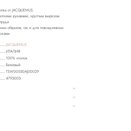
лопка от JACQUEMUS.
откими рукавами, круглым вырезом
груди.
вных образов, так и для повседневных
JACQUEMUS
ИТАЛИЯ
100% хлопок
Бежевый
TSW00550AJ00029
4795005