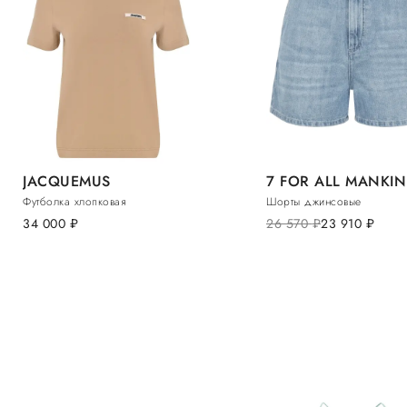
JACQUEMUS
7 FOR ALL MANKI
Футболка хлопковая
Шорты джинсовые
34 000
руб.
26 570
руб.
23 910
руб.