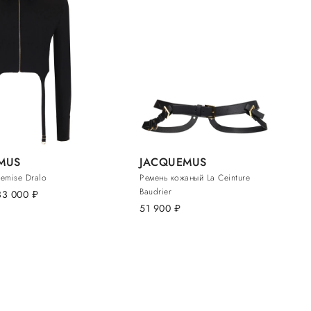
MUS
JACQUEMUS
emise Dralo
Ремень кожаный La Ceinture
Baudrier
33 000
руб.
51 900
руб.