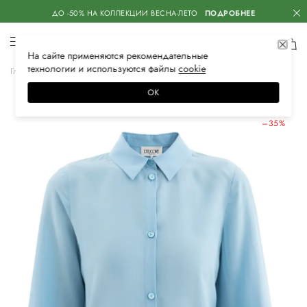
ДО -50% НА КОЛЛЕКЦИИ ВЕСНА-ЛЕТО
ПОДРОБНЕЕ
На сайте применяются
рекомендательные
технологии
и используются файлы
сооkiе
Главная
Женская
Одежда
Блузы и рубашки
Классические
ОК
ЛЕТНИЕ СКИДКИ
–35%