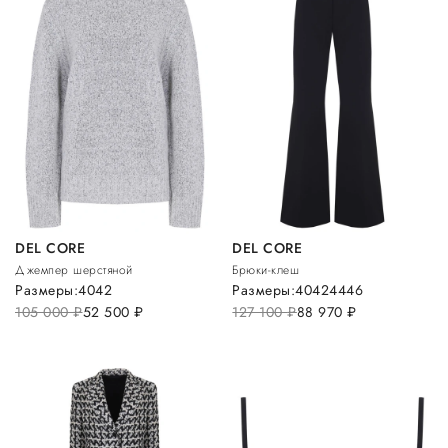
DEL CORE
DEL CORE
Джемпер шерстяной
Брюки-клеш
Размеры:
40
42
Размеры:
40
42
44
46
105 000
руб.
52 500
руб.
127 100
руб.
88 970
руб.