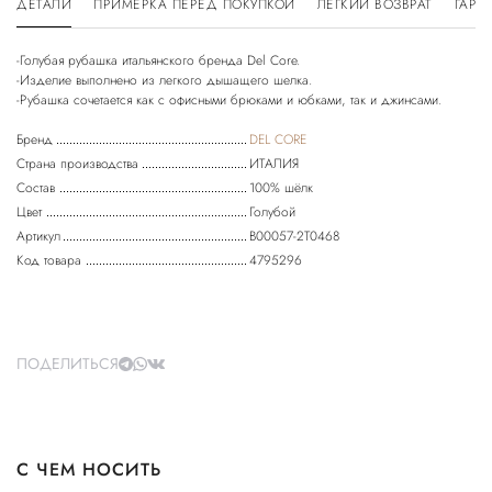
ДЕТАЛИ
ПРИМЕРКА ПЕРЕД ПОКУПКОЙ
ЛЕГКИЙ ВОЗВРАТ
ГАРА
-Голубая рубашка итальянского бренда Del Core.
-Изделие выполнено из легкого дышащего шелка.
Бренд
DEL CORE
Страна производства
ИТАЛИЯ
Состав
100% шёлк
Цвет
Голубой
Артикул
B00057-2T0468
Код товара
4795296
ПОДЕЛИТЬСЯ
С ЧЕМ НОСИТЬ