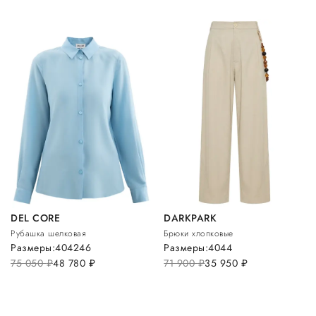
DEL CORE
DARKPARK
Рубашка шелковая
Брюки хлопковые
Размеры:
40
42
46
Размеры:
40
44
75 050
руб.
48 780
руб.
71 900
руб.
35 950
руб.