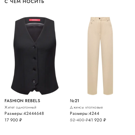
С ЧЕМ НОСИТЬ
FASHION REBELS
№21
Жилет однотонный
Джинсы хлопковые
Размеры:
42
44
46
48
Размеры:
42
44
17 900
руб.
52 400
руб.
41 920
руб.