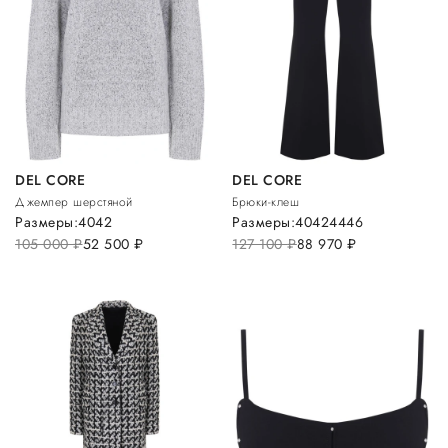
DEL CORE
DEL CORE
Джемпер шерстяной
Брюки-клеш
Размеры:
40
42
Размеры:
40
42
44
46
105 000
руб.
52 500
руб.
127 100
руб.
88 970
руб.