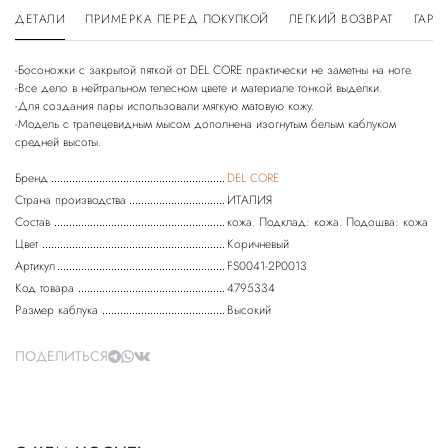
ДЕТАЛИ
ПРИМЕРКА ПЕРЕД ПОКУПКОЙ
ЛЕГКИЙ ВОЗВРАТ
ГАРА
-Босоножки с закрытой пяткой от DEL CORE практически не заметны на ноге.
-Все дело в нейтральном телесном цвете и материале тонкой выделки.
-Для создания пары использовали мягкую матовую кожу.
-Модель с трапецевидным мысом дополнена изогнутым белым каблуком
Бренд
DEL CORE
Страна производства
ИТАЛИЯ
Состав
кожа. Подклад: кожа. Подошва: кожа
Цвет
Коричневый
Артикул
FS0041-2P0013
Код товара
4795334
Размер каблука
Высокий
ПОДЕЛИТЬСЯ