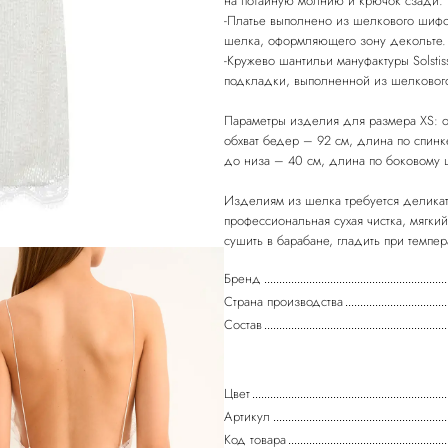
на потайную молнию и крючок сзади.
-Платье выполнено из шелкового шифон
шелка, оформляющего зону декольте.
-Кружево шантильи мануфактуры Solsti
подкладки, выполненной из шелковог
Параметры изделия для размера XS: об
обхват бедер – 92 см, длина по спинк
до низа – 40 см, длина по боковому 
Изделиям из шелка требуется деликат
профессиональная сухая чистка, мягкий
Бренд
Страна производства
Состав
Цвет
Артикул
Код товара