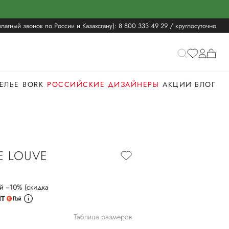
латный звонок по России и Казахстану):
8 800 333 49 29
/ круглосуточно
ЕЛЬЕ
BORK
РОССИЙСКИЕ ДИЗАЙНЕРЫ
АКЦИИ
БЛОГ
Е LOUVE
й −10% (скидка
ИТ
Таблица размеров