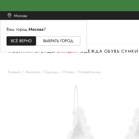
Москва
Ваш город
Москва
?
ЖЕНСКОЕ
МУЖСКОЕ
ДЕТСКОЕ
ВСЁ ВЕРНО
ВЫБРАТЬ ГОРОД
НОВИНКИ
БРЕНДЫ
СКИДКИ
ОДЕЖДА
ОБУВЬ
СУМКИ
Главная
Женская
Одежда
Платья
Коктейльные