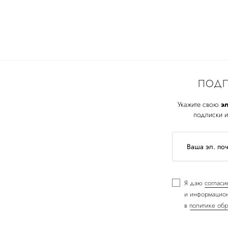
ПОДП
Укажите свою
эл
подписки и
Я даю
согласи
и информацион
в
политике обр