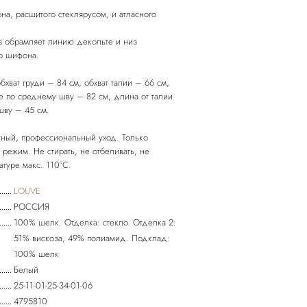
а, расшитого стеклярусом, и атласного
ss обрамляет линию декольте и низ
о шифона.
хват груди – 84 см, обхват талии – 66 см,
е по среднему шву – 82 см, длина от талии
шву – 45 см.
ный, профессиональный уход. Только
 режим. Не стирать, не отбеливать, не
LOUVE
РОССИЯ
100% шелк. Отделка: стекло. Отделка 2:
51% вискоза, 49% полиамид. Подклад:
100% шелк
Белый
25-11-01-25-34-01-06
4795810