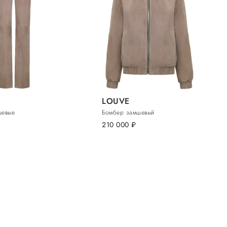
LOUVE
шевые
Бомбер замшевый
.
210 000
руб.