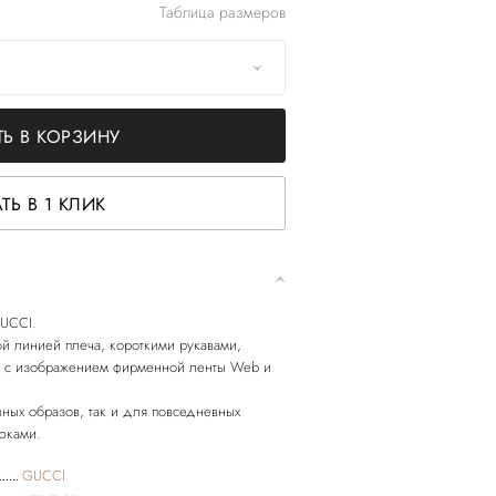
Таблица размеров
Ь В КОРЗИНУ
ТЬ В 1 КЛИК
GUCCI.
й линией плеча, короткими рукавами,
м с изображением фирменной ленты Web и
вных образов, так и для повседневных
GUCCI