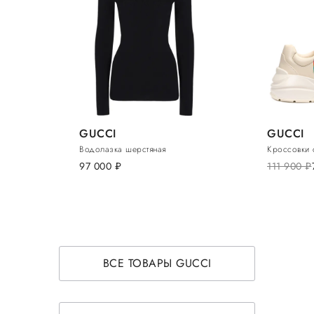
GUCCI
GUCCI
Водолазка шерстяная
Кроссовки 
97 000
руб.
111 900
руб.
ВСЕ ТОВАРЫ GUCCI