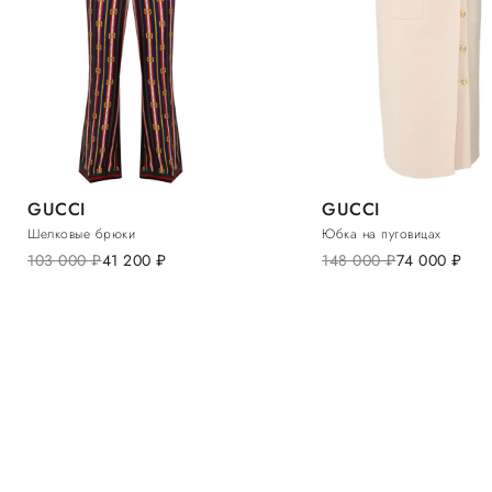
GUCCI
GUCCI
Шелковые брюки
Юбка на пуговицах
103 000
руб.
41 200
руб.
148 000
руб.
74 000
руб.