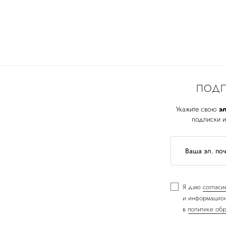
ПОДП
Укажите свою
эл
подписки и
Я даю
согласи
и информацион
в
политике обр