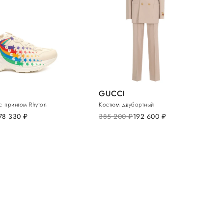
GUCCI
с принтом Rhyton
Костюм двубортный
78 330
руб.
385 200
руб.
192 600
руб.