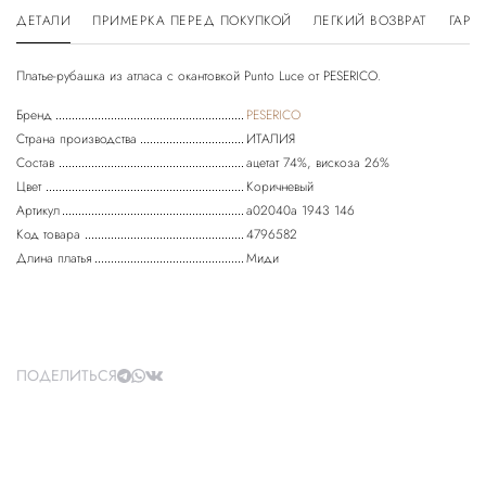
ДЕТАЛИ
ПРИМЕРКА ПЕРЕД ПОКУПКОЙ
ЛЕГКИЙ ВОЗВРАТ
ГАРА
Бренд
PESERICO
Страна производства
ИТАЛИЯ
Состав
ацетат 74%, вискоза 26%
Цвет
Коричневый
Артикул
a02040a 1943 146
Код товара
4796582
Длина платья
Миди
ПОДЕЛИТЬСЯ