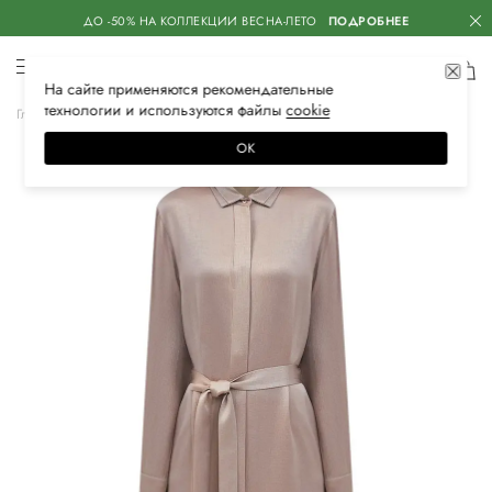
ДО -50% НА КОЛЛЕКЦИИ ВЕСНА-ЛЕТО
ПОДРОБНЕЕ
На сайте применяются
рекомендательные
технологии
и используются файлы
сооkiе
Главная
Женская
Одежда
Платья
Повседневные
ОК