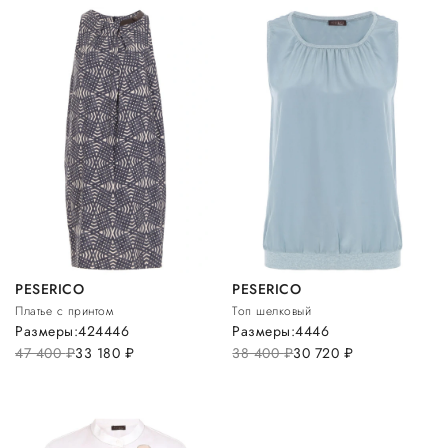
PESERICO
PESERICO
Платье с принтом
Топ шелковый
Размеры:
42
44
46
Размеры:
44
46
47 400
руб.
33 180
руб.
38 400
руб.
30 720
руб.