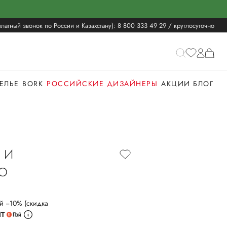
латный звонок по России и Казахстану):
8 800 333 49 29
/ круглосуточно
ЕЛЬЕ
BORK
РОССИЙСКИЕ ДИЗАЙНЕРЫ
АКЦИИ
БЛОГ
 И
CO
й −10% (скидка
ИТ