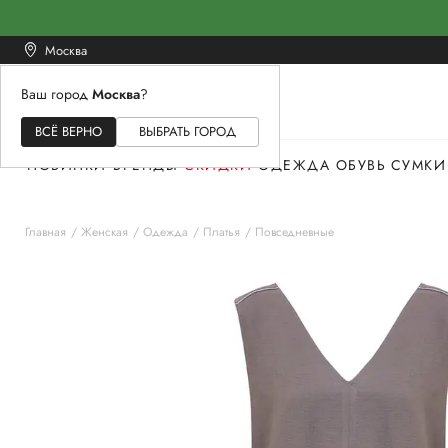
Москва
Ваш город
Москва
?
ЖЕНСКОЕ
МУЖСКОЕ
ДЕТСКОЕ
ВСЁ ВЕРНО
ВЫБРАТЬ ГОРОД
НОВИНКИ
БРЕНДЫ
СКИДКИ
ОДЕЖДА
ОБУВЬ
СУМКИ
Главная
Женская
Одежда
Платья
Повседневные