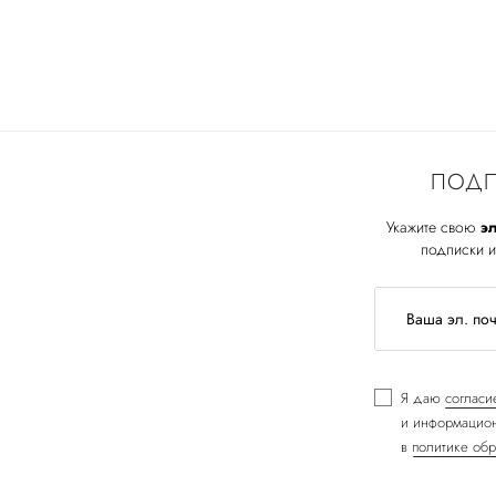
ПОДП
Укажите свою
эл
подписки и
Я даю
согласи
и информацион
в
политике обр