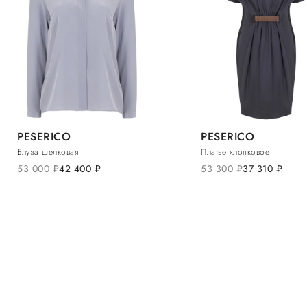
PESERICO
PESERICO
Блуза шелковая
Платье хлопковое
53 000
руб.
42 400
руб.
53 300
руб.
37 310
руб.