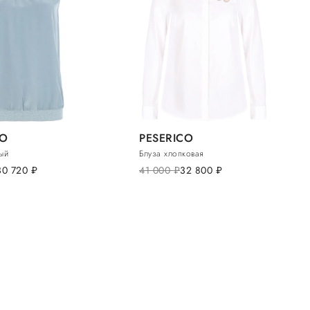
CO
PESERICO
ый
Блуза хлопковая
30 720
руб.
41 000
руб.
32 800
руб.