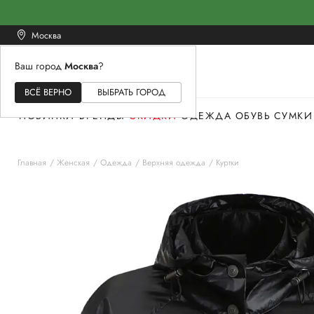
Москва
Ваш город
Москва
?
ЖЕНСКОЕ
МУЖСКОЕ
ДЕТСКОЕ
ВСЁ ВЕРНО
ВЫБРАТЬ ГОРОД
НОВИНКИ
БРЕНДЫ
СКИДКИ
ОДЕЖДА
ОБУВЬ
СУМКИ
Главная
Женская
Одежда
Верхняя одежда
Куртки