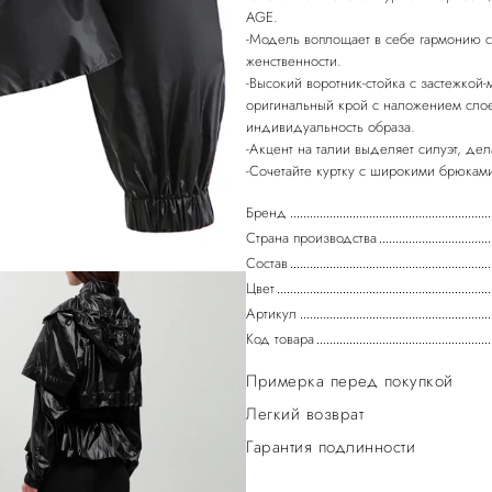
AGE.
-Модель воплощает в себе гармонию с
женственности.
-Высокий воротник-стойка с застежкой
оригинальный крой с наложением слое
индивидуальность образа.
-Акцент на талии выделяет силуэт, де
Бренд
Страна производства
Состав
Цвет
Артикул
Код товара
Примерка перед покупкой
Легкий возврат
Гарантия подлинности