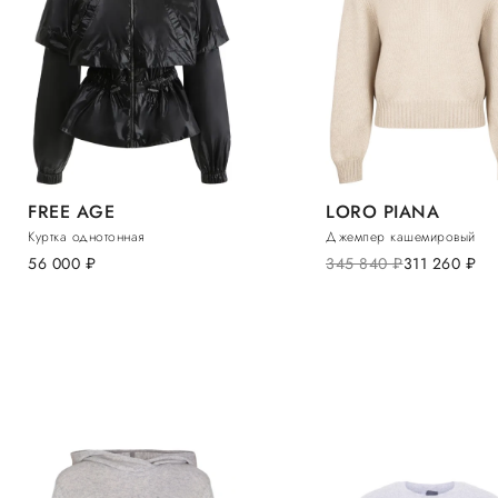
FREE AGE
LORO PIANA
Куртка однотонная
Джемпер кашемировый
56 000
руб.
345 840
руб.
311 260
руб.