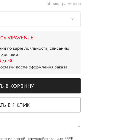
Таблица размеров
VIPAVENUE
ЙСА
.
ния по карте лояльности, списанию
 доставки.
5 дней
.
доставки после оформления заказа.
Ь В КОРЗИНУ
ТЬ В 1 КЛИК
вете из легкой, струящейся ткани от FREE