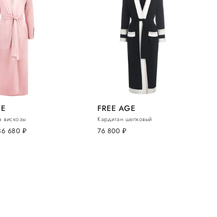
GE
FREE AGE
з вискозы
Кардиган шелковый
36 680
руб.
76 800
руб.