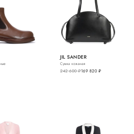
JIL SANDER
ные
Сумка кожаная
242 600
руб.
169 820
руб.