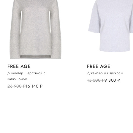
FREE AGE
FREE AGE
Джемпер шерстяной с
Джемпер из вискозы
капюшоном
15 500
руб.
9 300
руб.
26 900
руб.
16 140
руб.