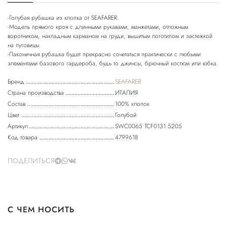
-Голубая рубашка из хлопка от SEAFARER.
-Модель прямого кроя с длинными рукавами, манжетами, отложным
воротником, накладным карманом на груди, вышитым логотипом и застежкой
на пуговицы.
-Лаконичная рубашка будет прекрасно сочетаться практически с любыми
Бренд
SEAFARER
Страна производства
ИТАЛИЯ
Состав
100% хлопок
Цвет
Голубой
Артикул
SWC0065 TCF0131 5205
Код товара
4799618
ПОДЕЛИТЬСЯ
С ЧЕМ НОСИТЬ