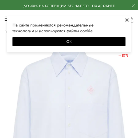
ДО -50% НА КОЛЛЕКЦИИ ВЕСНА-ЛЕТО
ПОДРОБНЕЕ
На сайте применяются
рекомендательные
технологии
и используются файлы
сооkiе
Главная
Женская
Одежда
Блузы и рубашки
Классические
ОК
ЛЕТНИЕ СКИДКИ
–10%