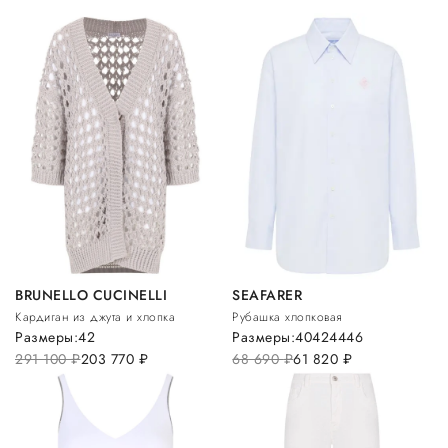
BRUNELLO CUCINELLI
SEAFARER
Кардиган из джута и хлопка
Рубашка хлопковая
Размеры:
42
Размеры:
40
42
44
46
291 100
руб.
203 770
руб.
68 690
руб.
61 820
руб.