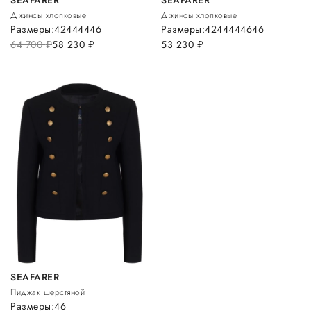
Джинсы хлопковые
Джинсы хлопковые
Размеры:
42
44
44
46
Размеры:
42
44
44
46
46
64 700
руб.
58 230
руб.
53 230
руб.
SEAFARER
Пиджак шерстяной
Размеры:
46