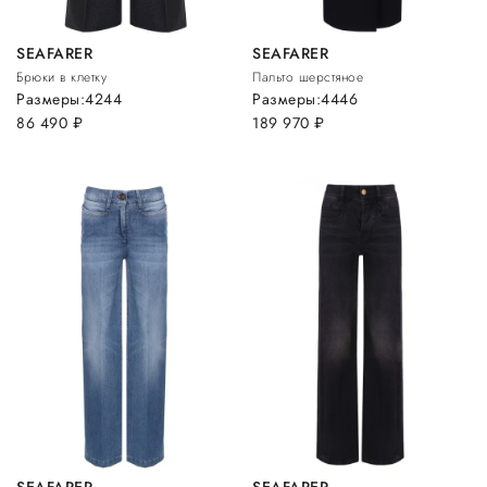
SEAFARER
SEAFARER
Брюки в клетку
Пальто шерстяное
Размеры:
42
44
Размеры:
44
46
86 490
руб.
189 970
руб.
SEAFARER
SEAFARER