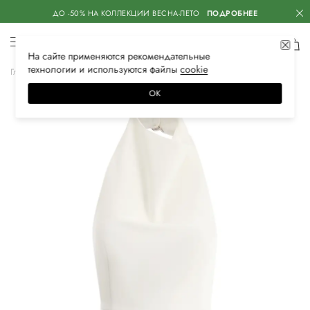
ДО -50% НА КОЛЛЕКЦИИ ВЕСНА-ЛЕТО
ПОДРОБНЕЕ
На сайте применяются
рекомендательные
технологии
и используются файлы
сооkiе
Главная
Женская
Одежда
Платья
Коктейльные
ОК