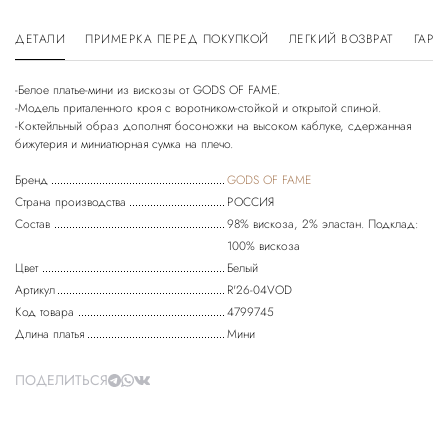
ДЕТАЛИ
ПРИМЕРКА ПЕРЕД ПОКУПКОЙ
ЛЕГКИЙ ВОЗВРАТ
ГАРА
-Белое платье-мини из вискозы от GODS OF FAME.
-Модель приталенного кроя с воротником-стойкой и открытой спиной.
-Коктейльный образ дополнят босоножки на высоком каблуке, сдержанная
бижутерия и миниатюрная сумка на плечо.
Бренд
GODS OF FAME
Страна производства
РОССИЯ
Состав
98% вискоза, 2% эластан. Подклад:
100% вискоза
Цвет
Белый
Артикул
R'26-04VOD
Код товара
4799745
Длина платья
Мини
ПОДЕЛИТЬСЯ