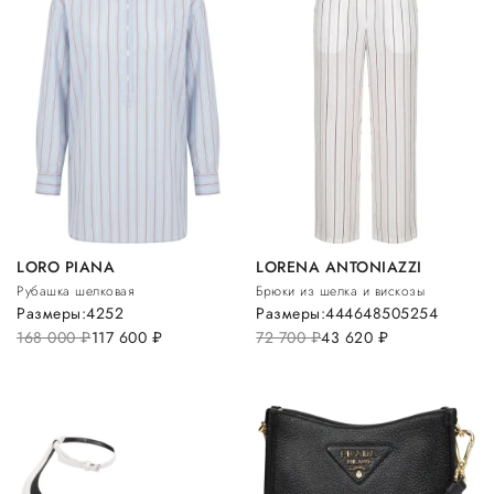
LORO PIANA
LORENA ANTONIAZZI
Рубашка шелковая
Брюки из шелка и вискозы
Размеры:
42
52
Размеры:
44
46
48
50
52
54
168 000
руб.
117 600
руб.
72 700
руб.
43 620
руб.