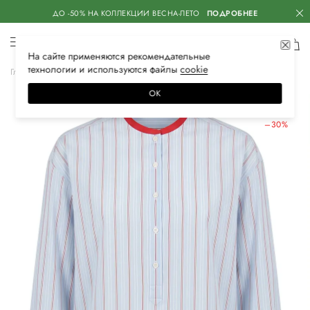
ДО -50% НА КОЛЛЕКЦИИ ВЕСНА-ЛЕТО
ПОДРОБНЕЕ
На сайте применяются
рекомендательные
технологии
и используются файлы
сооkiе
Главная
Женская
Одежда
Блузы и рубашки
Повседневные
ОК
ЛЕТНИЕ СКИДКИ
–30%