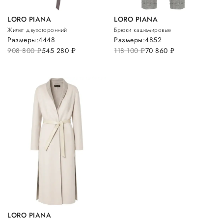
LORO PIANA
LORO PIANA
Жилет двухсторонний
Брюки кашемировые
Размеры:
44
48
Размеры:
48
52
908 800
руб.
545 280
руб.
118 100
руб.
70 860
руб.
LORO PIANA