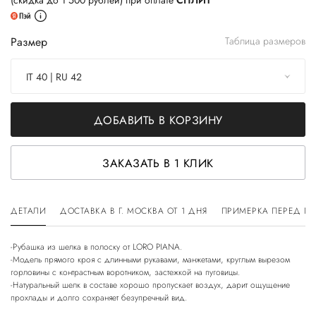
(скидка до 1 500 рублей) при оплате
СПЛИТ
Размер
Таблица размеров
IT 40 | RU 42
ДОБАВИТЬ В КОРЗИНУ
ЗАКАЗАТЬ В 1 КЛИК
ДЕТАЛИ
ДОСТАВКА В Г. МОСКВА ОТ 1 ДНЯ
ПРИМЕРКА ПЕРЕД П
-Рубашка из шелка в полоску от LORO PIANA.
-Модель прямого кроя с длинными рукавами, манжетами, круглым вырезом
горловины с контрастным воротником, застежкой на пуговицы.
-Натуральный шелк в составе хорошо пропускает воздух, дарит ощущение
прохлады и долго сохраняет безупречный вид.