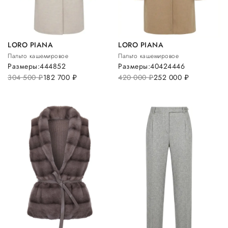
LORO PIANA
LORO PIANA
Пальто кашемировое
Пальто кашемировое
Размеры:
44
48
52
Размеры:
40
42
44
46
304 500
руб.
182 700
руб.
420 000
руб.
252 000
руб.